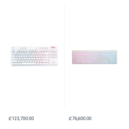
INALÁMBRICO BLUETOOTH
ESPAÑOL SWITCH PLATEADO
INGLÉS 920-010453 BLANCO
DKON2108ST-PESPDPWWWSC1
BLANCO
₡
123,700.00
₡
76,600.00