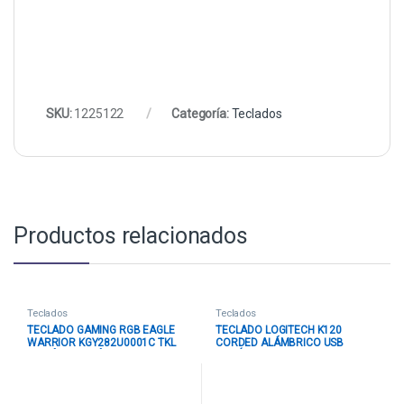
SKU:
1225122
Categoría:
Teclados
Productos relacionados
Teclados
Teclados
TECLADO GAMING RGB EAGLE
TECLADO LOGITECH K120
WARRIOR KGY282U0001C TKL
CORDED ALÁMBRICO USB
MECÁNICO ALÁMBRICO
INGLÉS 920-002478 NEGRO
ESPAÑOL ROSADO