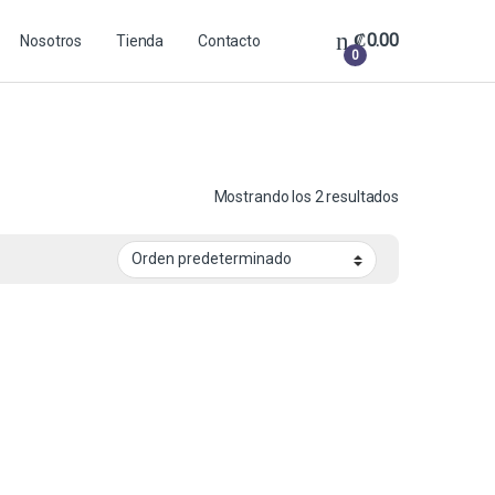
₡
0.00
Nosotros
Tienda
Contacto
0
Mostrando los 2 resultados
A