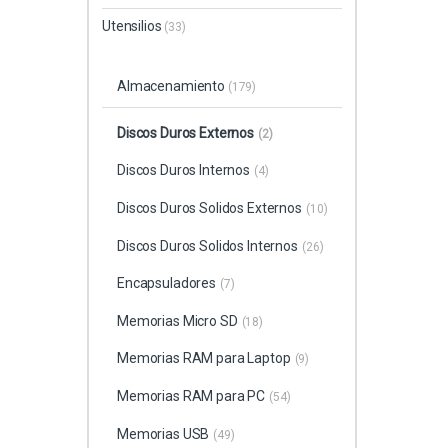
Utensilios
(33)
Almacenamiento
(179)
Discos Duros Externos
(2)
Discos Duros Internos
(4)
Discos Duros Solidos Externos
(10)
Discos Duros Solidos Internos
(26)
Encapsuladores
(7)
Memorias Micro SD
(18)
Memorias RAM para Laptop
(9)
Memorias RAM para PC
(54)
Memorias USB
(49)