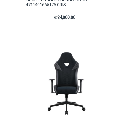
FABRIC TELA APOYABRAZOS 3D
4711401665175 GRIS
₡
84,000.00