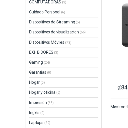
COMPUTADORAS
(3)
Cuidado Personal
(6)
Dispositivos de Streaming
(5)
Dispositivos de visualizacion
(66)
Dispositivos Móviles
(73)
EXHIBIDORES
(3)
Gaming
(24)
Garantias
(0)
Hogar
(5)
₡
84
Hogar y oficina
(6)
Impresión
(65)
Mostrando
Inglés
(0)
Laptops
(39)