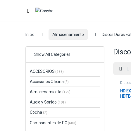
Inicio
Almacenamiento
Discos Duros Ex
Disco
Show All Categories
ACCESORIOS
(233)
Accesorios Oficina
(8)
Discos
HD E
Almacenamiento
(179)
HDTB
VELO
Audio y Sonido
(101)
NEGR
Cocina
(7)
Componentes de PC
(683)