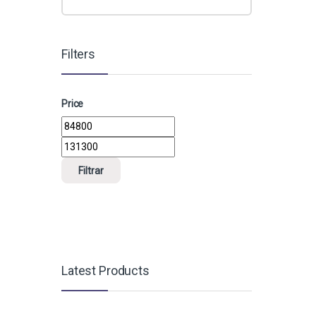
Filters
Price
Precio mínimo
Precio máximo
Filtrar
Latest Products