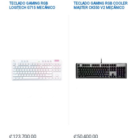
TECLADO GAMING RGB
TECLADO GAMING RGB COOLER
LOGITECH G715 MECÁNICO
MASTER CK550 V2 MECÁNICO
INALÁMBRICO BLUETOOTH
ALÁMBRICO USB INGLÉS
INGLÉS 920-010453 BLANCO
SWITCH ROJO CK-550-GKTR1-US
NEGRO / GRIS
₡
123,700.00
₡
50,400.00