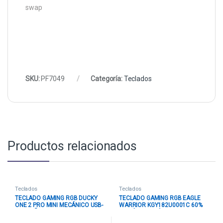
swap
SKU:
PF7049
Categoría:
Teclados
Productos relacionados
Teclados
Teclados
TECLADO GAMING RGB DUCKY
TECLADO GAMING RGB EAGLE
ONE 2 PRO MINI MECÁNICO USB-
WARRIOR KGY182U0001C 60%
C ESPAÑOL SWITCH PLATEADO
MECÁNICO ALÁMBRICO USB
DKON2061ST-PESPDAZT2
ESPAÑOL ROSADO