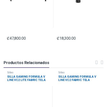
₡
47,800.00
₡
18,300.00
Productos Relacionados
Sillas
Sillas
SILLA GAMING FORMULA V
SILLA GAMING FORMULA V
LINE VC2 LITE FABRIC TELA
LINE VC2 FABRIC TELA
TEJIDA APOYABRAZOS FIJOS
APOYABRAZOS 3D
CURVOS 4711401665069 GRIS
4711401665175 GRIS