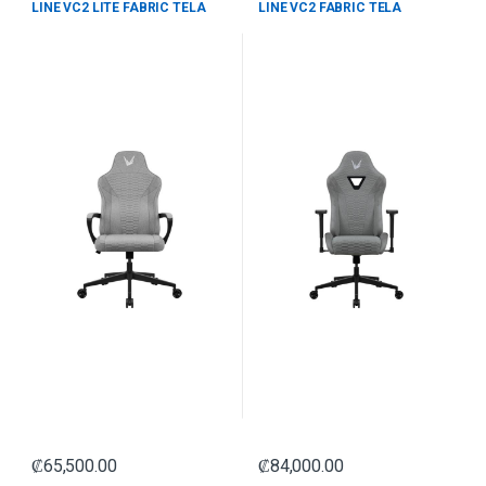
LINE VC2 LITE FABRIC TELA
LINE VC2 FABRIC TELA
TEJIDA APOYABRAZOS FIJOS
APOYABRAZOS 3D
CURVOS 4711401665069 GRIS
4711401665175 GRIS
₡
65,500.00
₡
84,000.00