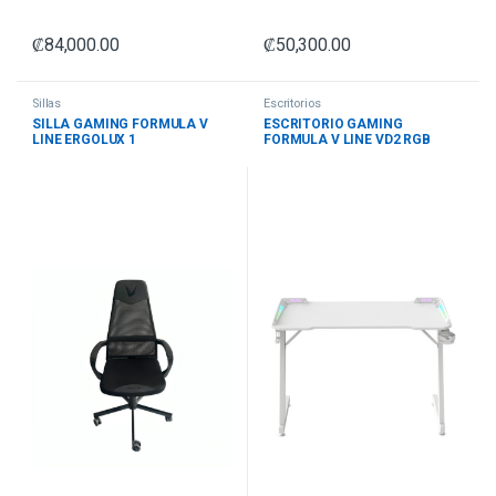
₡
84,000.00
₡
50,300.00
Sillas
Escritorios
SILLA GAMING FORMULA V
ESCRITORIO GAMING
LINE ERGOLUX 1
FORMULA V LINE VD2 RGB
4711401665588 NEGRO
CAPACIDAD DE 100 KG
4711401668985 BLANCO