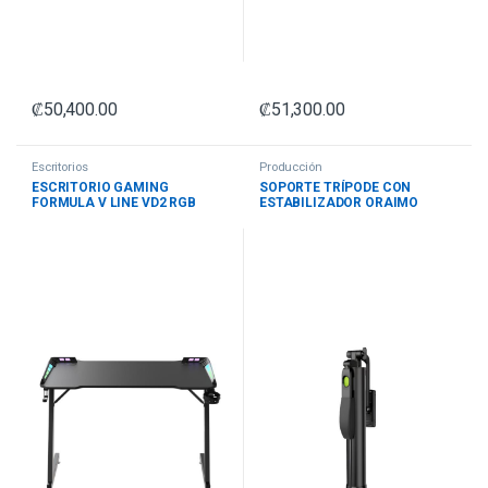
₡
50,400.00
₡
51,300.00
Escritorios
Producción
ESCRITORIO GAMING
SOPORTE TRÍPODE CON
FORMULA V LINE VD2 RGB
ESTABILIZADOR ORAIMO
CAPACIDAD DE 100 KG
SMARTTRIPOD 2 OLS-201A
4711401668978 NEGRO
COMPATIBLE CON
SMARTPHONES