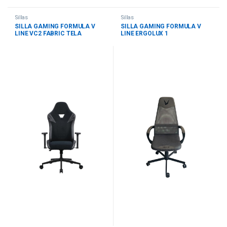
Sillas
Sillas
SILLA GAMING FORMULA V
SILLA GAMING FORMULA V
LINE VC2 FABRIC TELA
LINE ERGOLUX 1
APOYABRAZOS 3D
4711401665595 NEGRO / GRIS
4711401665168 NEGRO