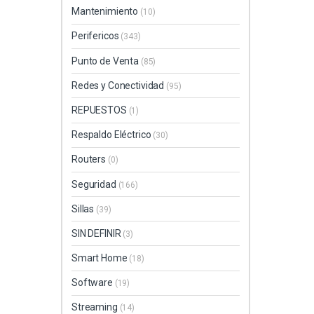
Mantenimiento
(10)
Perifericos
(343)
Punto de Venta
(85)
Redes y Conectividad
(95)
REPUESTOS
(1)
Respaldo Eléctrico
(30)
Routers
(0)
Seguridad
(166)
Sillas
(39)
SIN DEFINIR
(3)
Smart Home
(18)
Software
(19)
Streaming
(14)