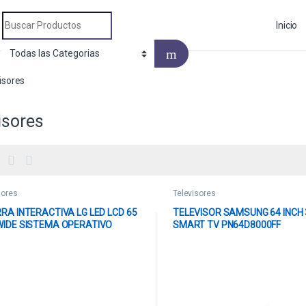
Search for:
Inicio
isores
isores
sores
Televisores
RA INTERACTIVA LG LED LCD 65
TELEVISOR SAMSUNG 64 INCH
WIDE SISTEMA OPERATIVO
SMART TV PN64D8000FF
OID 11INALAMBRICO Y
TOOTH SOFTWARE DE PIZARRA
RPORADO 65TR3DK-B