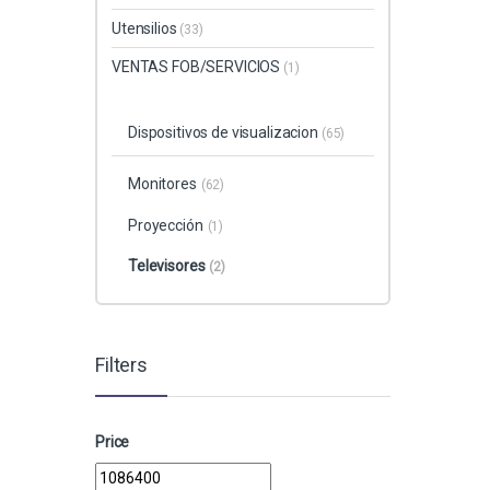
Utensilios
(33)
VENTAS FOB/SERVICIOS
(1)
Dispositivos de visualizacion
(65)
Monitores
(62)
Proyección
(1)
Televisores
(2)
Filters
Price
Precio mínimo
Precio máximo