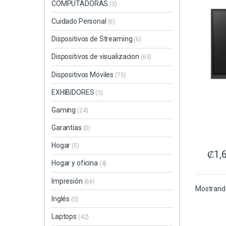
COMPUTADORAS
(3)
Cuidado Personal
(6)
Dispositivos de Streaming
(6)
Dispositivos de visualizacion
(65)
Dispositivos Móviles
(75)
EXHIBIDORES
(3)
Gaming
(24)
Garantias
(0)
Hogar
(5)
₡
1,
Hogar y oficina
(4)
Impresión
(66)
Mostrando
Inglés
(0)
Laptops
(42)