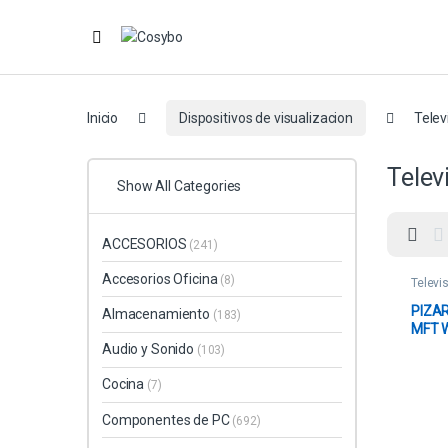
Inicio
Dispositivos de visualizacion
Telev
Telev
Show All Categories
ACCESORIOS
(241)
Accesorios Oficina
(8)
Televi
PIZAR
Almacenamiento
(183)
MFT 
ANDR
Audio y Sonido
(103)
BLUE
INCO
Cocina
(7)
Componentes de PC
(692)