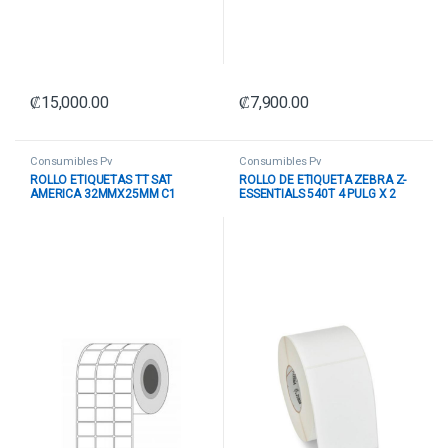
₡
15,000.00
₡
7,900.00
Consumibles Pv
Consumibles Pv
ROLLO ETIQUETAS TT SAT
ROLLO DE ETIQUETA ZEBRA Z-
AMERICA 32MMX25MM C1
ESSENTIALS 540T 4 PULG X 2
R5000 3COL P CX40 1 ROLLO
PULG NUCLEO 3 PULG 8 PULG OD
9006 ETIQUETAS X UNIDAD
SIN PERFORACION 10043286