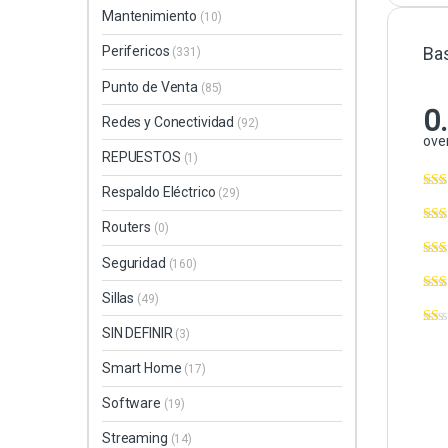
Mantenimiento
(10)
Ba
Perifericos
(331)
Punto de Venta
(85)
0
Redes y Conectividad
(92)
over
REPUESTOS
(1)
Respaldo Eléctrico
(29)
Routers
(0)
Seguridad
(160)
Sillas
(49)
SIN DEFINIR
(3)
Smart Home
(17)
Software
(19)
Streaming
(14)