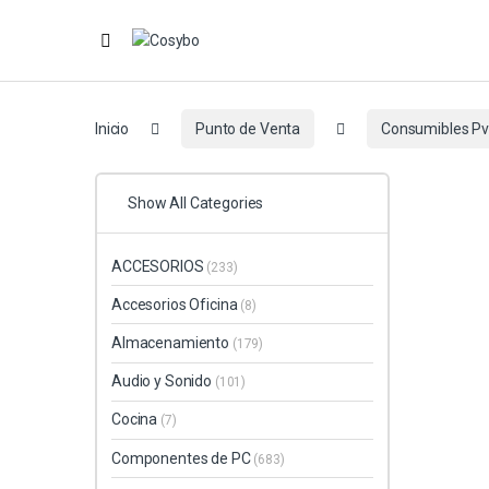
Inicio
Punto de Venta
Consumibles P
Show All Categories
ACCESORIOS
(233)
Accesorios Oficina
(8)
Almacenamiento
(179)
Audio y Sonido
(101)
Cocina
(7)
Componentes de PC
(683)