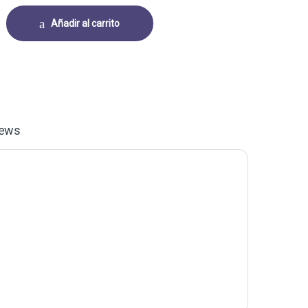
BRA PAPEL 1.25 PULG X 1.00 PULG NUCLEO 1 PULG TRANSFERENCIA TEM
Añadir al carrito
iews