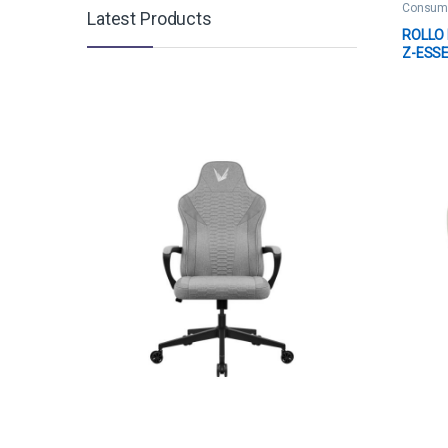
Consumi
Latest Products
ROLLO 
Z-ESSE
6 PULG
PULG 
612 E
10043