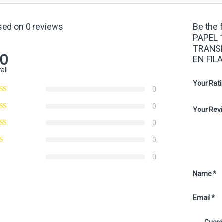
sed on 0 reviews
Be the 
PAPEL 
TRANSF
.0
EN FIL
all
Your Rat
0
0
Your Rev
0
0
0
Name
*
Email
*
Guard