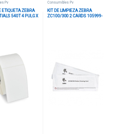
es Pv
Consumibles Pv
E ETIQUETA ZEBRA
KIT DE LIMPIEZA ZEBRA
IALS 540T 4 PULG X
ZC100/300 2 CARDS 105999-
UCLEO 1 PULG 5.1
311-01
 CON PERFORACION
IQUETAS/ROLLO
8