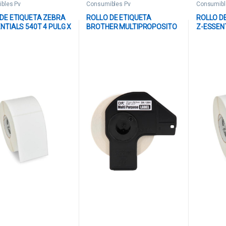
bles Pv
Consumibles Pv
Consumibl
DE ETIQUETA ZEBRA
ROLLO DE ETIQUETA
ROLLO D
NTIALS 540T 4 PULG X
BROTHER MULTIPROPOSITO
Z-ESSENT
 NUCLEO 1 PULG 5.1
DK1204 17MM X 54MM / 400
2 PULG N
OD CON PERFORACION
ETIQUETAS COMPATIBLE
PULG OD
TIQUETAS/ROLLO
CON IMPRESORAS QL PAPEL
1770 ET
289
BLANCO CON TEXTO NEGRO
1004328