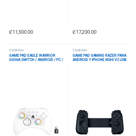
₡
11,500.00
₡
17,200.00
Controles
Controles
GAME PAD EAGLE WARRIOR
GAME PAD GAMING RAZER PARA
GG06A SWITCH / ANDROID / PC /
ANDROID Y IPHONE KISHI V2 USB
INALAMBRICO 2.4G CON XINPUT
C RZ06-05110100-R3U1
SIN SENSOR DE MOVIMIENTO
BLANCO