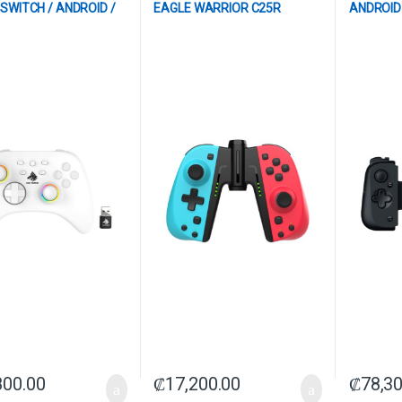
SWITCH / ANDROID /
EAGLE WARRIOR C25R
ANDROID 
NALAMBRICO 2.4G CON
COMPATIBLE CON NINTENDO
RZ06-04
 SIN SENSOR DE
SWITCH INALAMBRICO CON
IENTO BLANCO
CONECTOR DE AGARRE
800.00
₡
17,200.00
₡
78,3