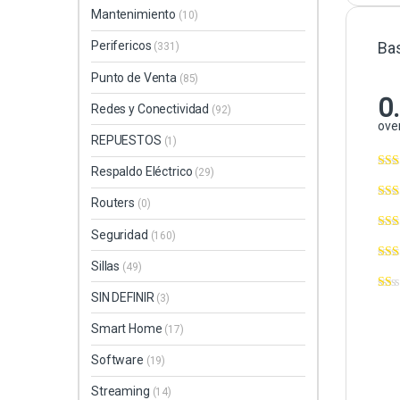
Mantenimiento
(10)
Ba
Perifericos
(331)
Punto de Venta
(85)
0
Redes y Conectividad
(92)
over
REPUESTOS
(1)
Respaldo Eléctrico
(29)
Routers
(0)
Seguridad
(160)
Sillas
(49)
SIN DEFINIR
(3)
Smart Home
(17)
Software
(19)
Streaming
(14)