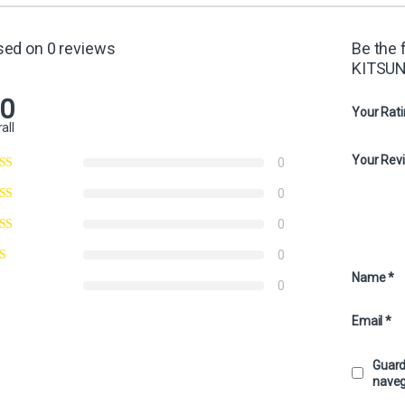
sed on 0 reviews
Be the 
KITSUN
.0
Your Rat
all
Your Rev
0
0
0
0
Name
*
0
Email
*
Guard
naveg