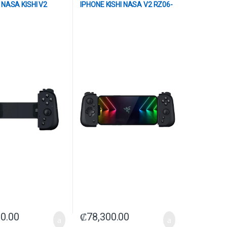
NASA KISHI V2
IPHONE KISHI NASA V2 RZ06-
180100-R3U1
04190100-R3U1
00.00
₡
78,300.00