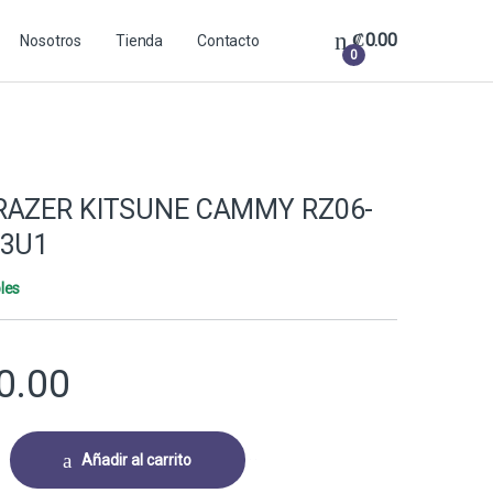
₡
0.00
Nosotros
Tienda
Contacto
0
RAZER KITSUNE CAMMY RZ06-
R3U1
les
0.00
TSUNE CAMMY RZ06-05020300-R3U1 quantity
Añadir al carrito