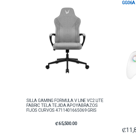
GG06A 
PC / I
XINPUT
MOVIM
SILLA GAMING FORMULA V LINE VC2 LITE
FABRIC TELA TEJIDA APOYABRAZOS
FIJOS CURVOS 4711401665069 GRIS
₡
65,500.00
₡
11,