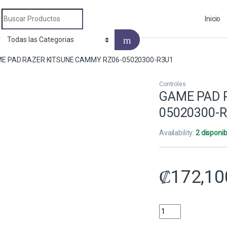
Search for:
Inicio
E PAD RAZER KITSUNE CAMMY RZ06-05020300-R3U1
Controles
GAME PAD 
05020300-
Availability:
2 disponib
₡
172,10
GAME PAD RAZER KI