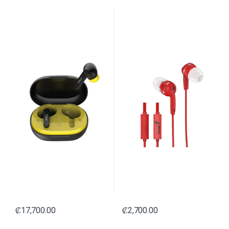
HK096-03647 NEGRO
31710005415 ROJO
₡
17,700.00
₡
2,700.00