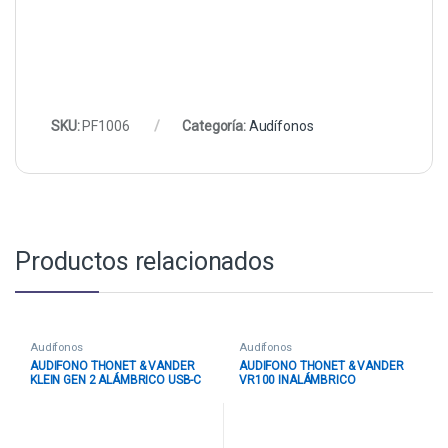
SKU:
PF1006
Categoría:
Audífonos
Productos relacionados
Audífonos
Audífonos
AUDIFONO THONET & VANDER
AUDIFONO THONET & VANDER
KLEIN GEN 2 ALÁMBRICO USB-C
VR100 INALÁMBRICO
HK096-03658 NEGRO
BLUETOOTH HK096- 03663
VIOLETA