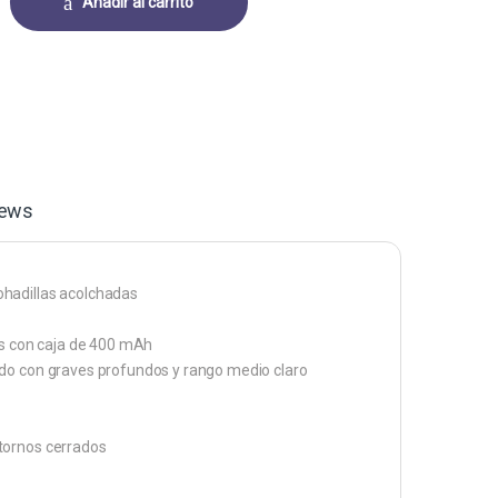
Añadir al carrito
iews
ohadillas acolchadas
les con caja de 400 mAh
ado con graves profundos y rango medio claro
tornos cerrados