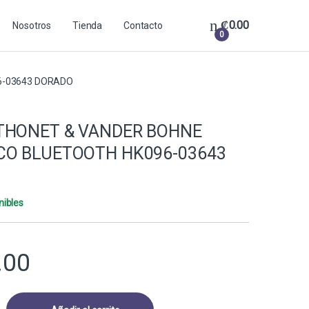
₡
0.00
Nosotros
Tienda
Contacto
0
6-03643 DORADO
THONET & VANDER BOHNE
CO BLUETOOTH HK096-03643
nibles
.00
 VANDER BOHNE INALÁMBRICO BLUETOOTH HK096-03643 DORADO quan