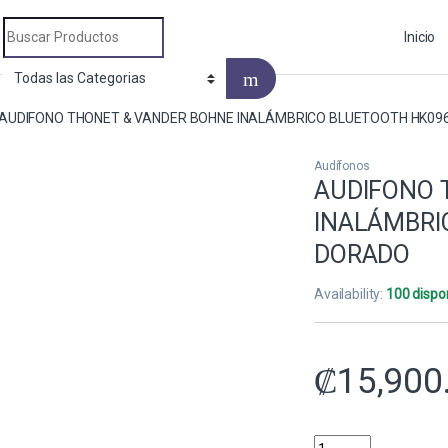
Search for:
Inicio
AUDIFONO THONET & VANDER BOHNE INALÁMBRICO BLUETOOTH HK09
Audífonos
AUDIFONO 
INALÁMBRI
DORADO
Availability:
100 dispo
₡
15,900
AUDIFONO THONET &