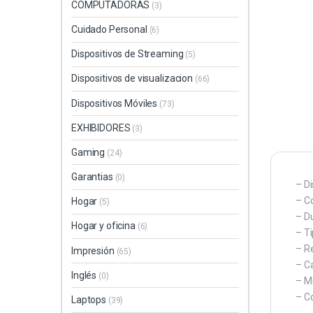
COMPUTADORAS
(3)
Cuidado Personal
(6)
Dispositivos de Streaming
(5)
Dispositivos de visualizacion
(66)
Dispositivos Móviles
(73)
EXHIBIDORES
(3)
Gaming
(24)
Garantias
(0)
– D
– Co
Hogar
(5)
– Du
Hogar y oficina
(6)
– T
– Re
Impresión
(65)
– Ca
Inglés
(0)
– M
– C
Laptops
(39)