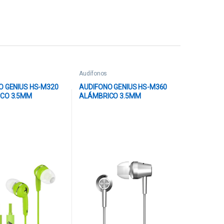
Audífonos
O GENIUS HS-M320
AUDIFONO GENIUS HS-M360
CO 3.5MM
ALÁMBRICO 3.5MM
5416 VERDE
31710008405 PLATA