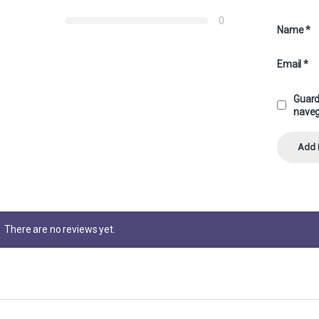
0
Name
*
Email
*
Guard
naveg
There are no reviews yet.