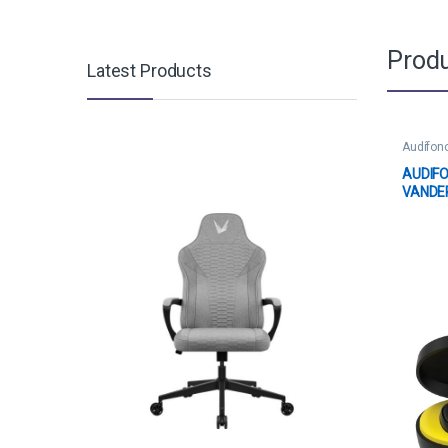
Produ
Latest Products
Audífon
AUDIF
VANDE
INALÁ
HK096-
AMARI