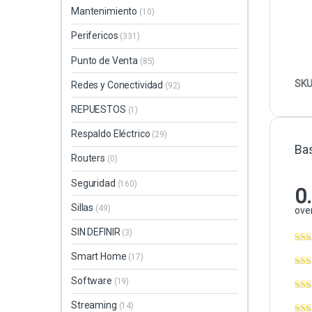
Mantenimiento
(10)
Perifericos
(331)
Punto de Venta
(85)
SKU
Redes y Conectividad
(92)
REPUESTOS
(1)
Respaldo Eléctrico
(29)
Ba
Routers
(0)
Seguridad
(160)
0
Sillas
(49)
over
SIN DEFINIR
(3)
Smart Home
(17)
Software
(19)
Streaming
(14)