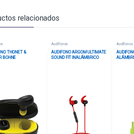
ctos relacionados
os
Audífonos
Audífonos
ONO THONET &
AUDIFONO ARGOM ULTIMATE
AUDIFON
R BOHNE
SOUND FIT INALÁMBRICO
ALÁMBRI
MBRICO BLUETOOTH
BLUETOOTH ARG-HS-2038RD
3171000
03622 NEGRO /
ROJO
LLO