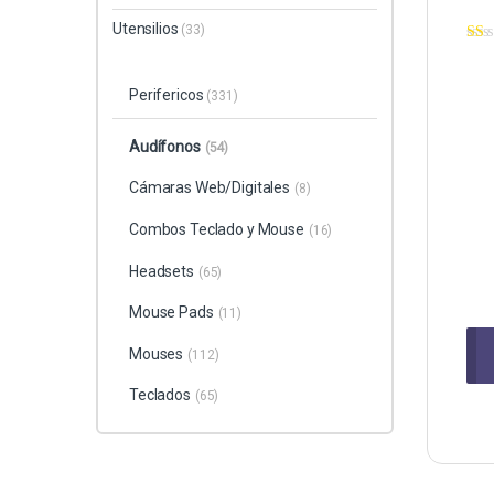
Utensilios
(33)
Perifericos
(331)
Audífonos
(54)
Cámaras Web/Digitales
(8)
Combos Teclado y Mouse
(16)
Headsets
(65)
Mouse Pads
(11)
Mouses
(112)
Teclados
(65)