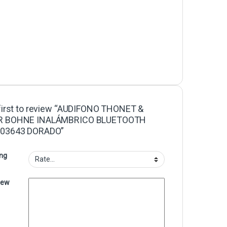
first to review “AUDIFONO THONET &
R BOHNE INALÁMBRICO BLUETOOTH
03643 DORADO”
ing
iew