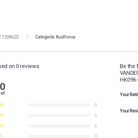
:
1208622
Categoría:
Audífonos
sed on 0 reviews
Be the 
VANDE
HK096-
.0
all
Your Rat
0
Your Rev
0
0
0