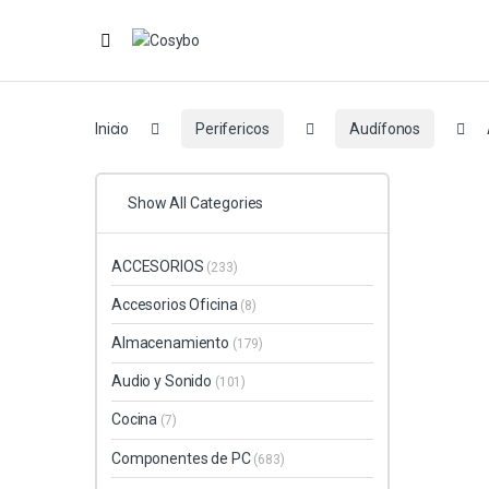
Inicio
Perifericos
Audífonos
Show All Categories
ACCESORIOS
(233)
Accesorios Oficina
(8)
Almacenamiento
(179)
Audio y Sonido
(101)
Cocina
(7)
Componentes de PC
(683)