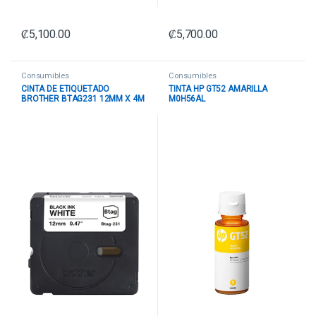
₡
5,100.00
₡
5,700.00
Consumibles
Consumibles
CINTA DE ETIQUETADO
TINTA HP GT52 AMARILLA
BROTHER BTAG231 12MM X 4M
M0H56AL
COMPATIBLE CON P-TOUCH
NEGRO SOBRE FONDO BLANCO