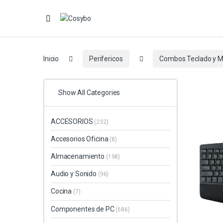
Inicio
Perifericos
Combos Teclado y 
Show All Categories
ACCESORIOS
(232)
Accesorios Oficina
(8)
Almacenamiento
(198)
Audio y Sonido
(96)
Cocina
(7)
Componentes de PC
(686)