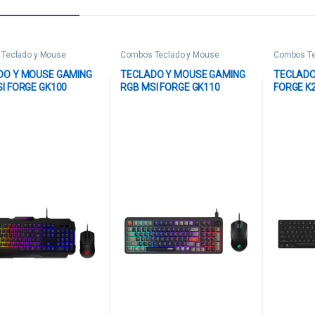
Teclado y Mouse
Combos Teclado y Mouse
Combos Te
DO Y MOUSE GAMING
TECLADO Y MOUSE GAMING
TECLADO
I FORGE GK100
RGB MSI FORGE GK110
FORGE K
 US ALÁMBRICO USB
COMBO US ALÁMBRICO USB
INALÁMBR
 S11-04US20L-HH9
INGLÉS S11-04USS02-HH9
S11-43C
NEGRO