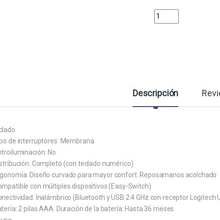
TECLADO Y MOUSE L
Descripción
Rev
clado
ipo de interruptores: Membrana
etroiluminación: No
istribución: Completo (con teclado numérico)
rgonomía: Diseño curvado para mayor confort. Reposamanos acolchado
ompatible con múltiples dispositivos (Easy-Switch)
nectividad: Inalámbrico (Bluetooth y USB 2.4 GHz con receptor Logitech 
tería: 2 pilas AAA. Duración de la batería: Hasta 36 meses