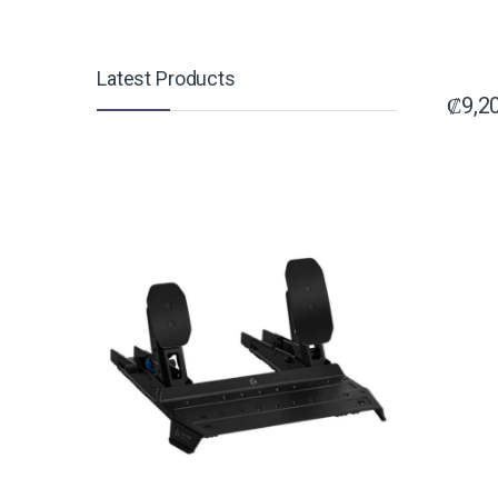
Latest Products
₡
9,2