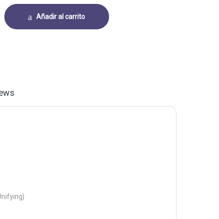
OGITECH MK850 PERFORMANCE MEMBRANA INALÁMBRICO (BLUETOOTH/ 2
Añadir al carrito
iews
Unifying)