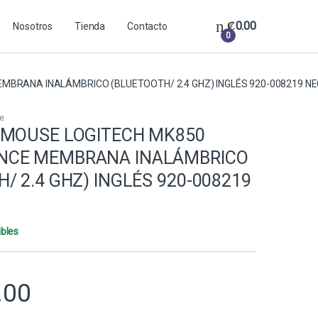
₡
0.00
Nosotros
Tienda
Contacto
0
BRANA INALÁMBRICO (BLUETOOTH/ 2.4 GHZ) INGLÉS 920-008219 N
e
 MOUSE LOGITECH MK850
NCE MEMBRANA INALÁMBRICO
/ 2.4 GHZ) INGLÉS 920-008219
ibles
.00