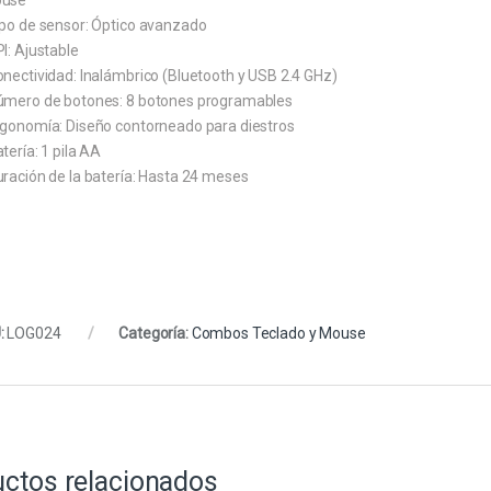
use
ipo de sensor: Óptico avanzado
I: Ajustable
onectividad: Inalámbrico (Bluetooth y USB 2.4 GHz)
úmero de botones: 8 botones programables
rgonomía: Diseño contorneado para diestros
tería: 1 pila AA
uración de la batería: Hasta 24 meses
:
LOG024
Categoría:
Combos Teclado y Mouse
ctos relacionados