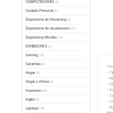
COMPUTADORAS
(3)
Cuidado Personal
(6)
Dispositivos de Streaming
(5)
Dispositivos de visualizacion
(67)
Dispositivos Móviles
(73)
EXHIBIDORES
(3)
Gaming
(24)
Garantias
(0)
*Te
– T
Hogar
(5)
– R
Hogar y oficina
(6)
– D
– E
Impresión
(65)
– C
Inglés
(0)
– Co
– Ba
Laptops
(39)