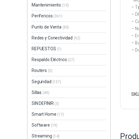
*Mo
Mantenimiento
(10)
– T
– DP
Perifericos
(361)
– C
Punto de Venta
(85)
– N
– E
Redes y Conectividad
(92)
– Ba
REPUESTOS
(1)
– D
Respaldo Eléctrico
(27)
Routers
(0)
Seguridad
(157)
Sillas
(49)
SKU
SIN DEFINIR
(3)
Smart Home
(17)
Software
(19)
Produ
Streaming
(14)