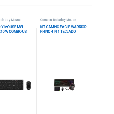
clado y Mouse
Combos Teclado y Mouse
 Y MOUSE MSI
KIT GAMING EAGLE WARRIOR
210 W COMBO US
RHINO 4 IN 1 TECLADO
ICO 2.4 GHZ INGLES
RAINBOW COLOR LETTER
E202-Y92 NEGRO
BACKLIGHT+ MOUSE +
MOUSE PAD+ HEADSET +
(KMB302+ MOM636+
FXX24182+ FHS3007)