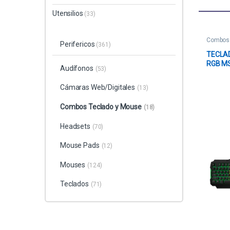
Utensilios
(33)
Combos 
Perifericos
(361)
TECLA
RGB MS
Audífonos
(53)
COMBO
INGLES
Cámaras Web/Digitales
(13)
NEGRO
Combos Teclado y Mouse
(18)
Headsets
(70)
Mouse Pads
(12)
Mouses
(124)
Teclados
(71)