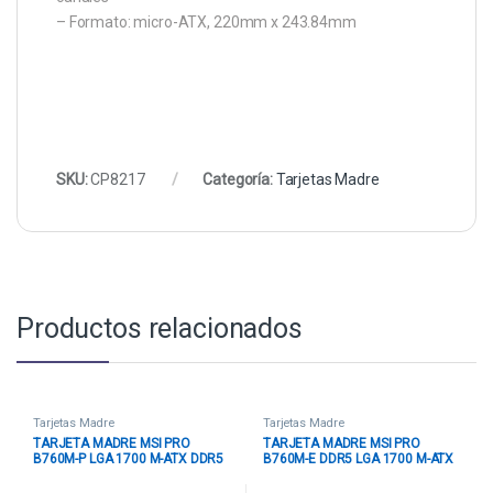
– Formato: micro-ATX, 220mm x 243.84mm
SKU:
CP8217
Categoría:
Tarjetas Madre
Productos relacionados
Tarjetas Madre
Tarjetas Madre
TARJETA MADRE MSI PRO
TARJETA MADRE MSI PRO
B760M-P LGA 1700 M-ATX DDR5
B760M-E DDR5 LGA 1700 M-ATX
911-7E02-023 NEGRO NEGRO
911-7D48-048 NEGRO NEGRO