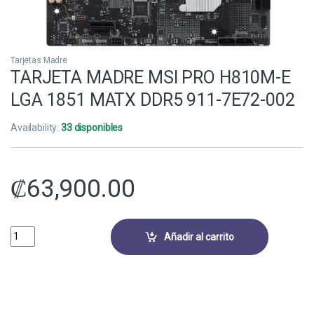
Tarjetas Madre
TARJETA MADRE MSI PRO H810M-E
LGA 1851 MATX DDR5 911-7E72-002
Availability:
33 disponibles
₡
63,900.00
TARJETA MADRE MSI PRO H810M-E LGA 1851 MATX DDR5 911-7E72-0
Añadir al carrito