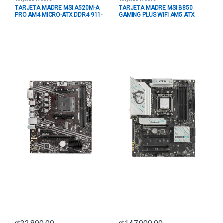
TARJETA MADRE MSI A520M-A
TARJETA MADRE MSI B850
PRO AM4 MICRO-ATX DDR4 911-
GAMING PLUS WIFI AM5 ATX
7C96-034 NEGRO
DDR5 911-7E56-001 NEGRO /
BLANCO NEGRO / BLANCO