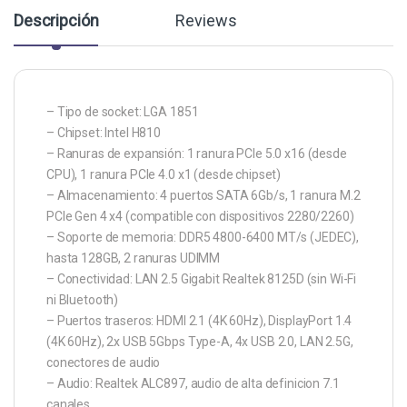
Descripción
Reviews
– Tipo de socket: LGA 1851
– Chipset: Intel H810
– Ranuras de expansión: 1 ranura PCIe 5.0 x16 (desde
CPU), 1 ranura PCIe 4.0 x1 (desde chipset)
– Almacenamiento: 4 puertos SATA 6Gb/s, 1 ranura M.2
PCIe Gen 4 x4 (compatible con dispositivos 2280/2260)
– Soporte de memoria: DDR5 4800-6400 MT/s (JEDEC),
hasta 128GB, 2 ranuras UDIMM
– Conectividad: LAN 2.5 Gigabit Realtek 8125D (sin Wi-Fi
ni Bluetooth)
– Puertos traseros: HDMI 2.1 (4K 60Hz), DisplayPort 1.4
(4K 60Hz), 2x USB 5Gbps Type-A, 4x USB 2.0, LAN 2.5G,
conectores de audio
– Audio: Realtek ALC897, audio de alta definicion 7.1
canales