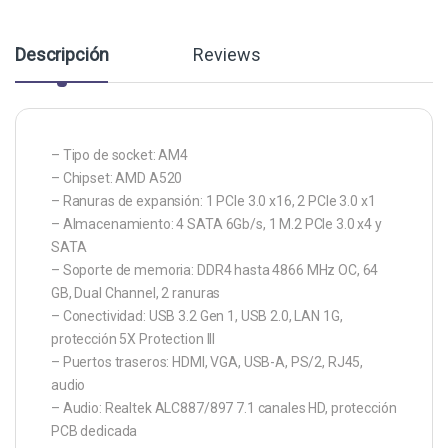
Descripción
Reviews
– Tipo de socket: AM4
– Chipset: AMD A520
– Ranuras de expansión: 1 PCIe 3.0 x16, 2 PCIe 3.0 x1
– Almacenamiento: 4 SATA 6Gb/s, 1 M.2 PCIe 3.0 x4 y
SATA
– Soporte de memoria: DDR4 hasta 4866 MHz OC, 64
GB, Dual Channel, 2 ranuras
– Conectividad: USB 3.2 Gen 1, USB 2.0, LAN 1G,
protección 5X Protection III
– Puertos traseros: HDMI, VGA, USB-A, PS/2, RJ45,
audio
– Audio: Realtek ALC887/897 7.1 canales HD, protección
PCB dedicada