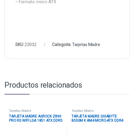
– Formato: micro-ATX
SKU:
23032
Categoría:
Tarjetas Madre
Productos relacionados
Tarjetas Madre
Tarjetas Madre
TARJETA MADRE ASROCK Z890
TARJETA MADRE GIGABYTE
PRO RS WIFI LGA 1851 ATX DDR5
B550M K AM4 MICRO-ATX DDR4
NEGRO / BLANCO
NEGRO