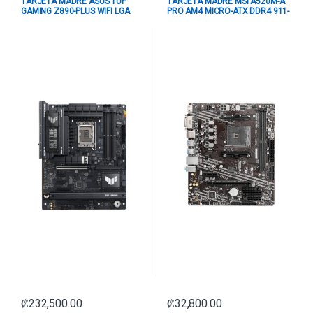
TARJETA MADRE ASUS TUF
TARJETA MADRE MSI A520M-A
GAMING Z890-PLUS WIFI LGA
PRO AM4 MICRO-ATX DDR4 911-
1851 ATX DDR5 90MB1IQ0-
7C96-034 NEGRO
M0EAY0 NEGRO
₡
232,500.00
₡
32,800.00