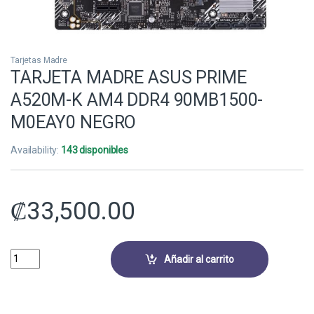
Tarjetas Madre
TARJETA MADRE ASUS PRIME
A520M-K AM4 DDR4 90MB1500-
M0EAY0 NEGRO
Availability:
143 disponibles
₡
33,500.00
TARJETA MADRE ASUS PRIME A520M-K AM4 DDR4 90MB1500-M0EAY
Añadir al carrito