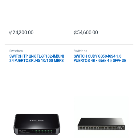
₡
24,200.00
₡
54,600.00
Switches
Switches
SWITCH TP LINK TL-SF1024M(UN)
SWITCH CUDY GS5048S4 1.0
24 PUERTOS RJ45 10/100 MBPS
PUERTOS 48 × GbE/ 4 × SFP+ DE
NO ADMINISTRABLE NEGRO
10 G ADMINISTRABLE L3 NEGRO