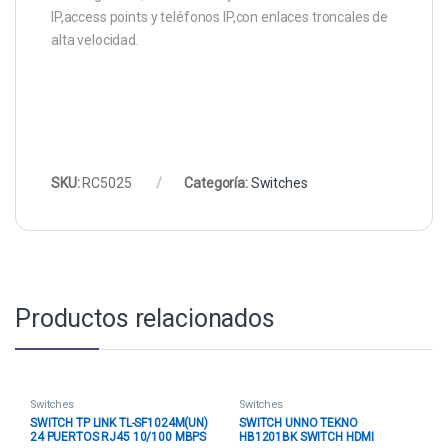
IP,access points y teléfonos IP,con enlaces troncales de
alta velocidad.
SKU:
RC5025
Categoría:
Switches
Productos relacionados
Switches
Switches
SWITCH TP LINK TL-SF1024M(UN)
SWITCH UNNO TEKNO
24 PUERTOS RJ45 10/100 MBPS
HB1201BK SWITCH HDMI