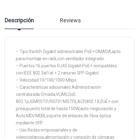
Descripción
Reviews
– Tipo:Switch Gigabit administrable PoE+ OMADA,apto
para montaje en rack,con ventilador integrado.
– Puertos:16 puertos RJ45 Gigabit PoE+ compatibles
con IEEE 802.3af/at + 2 ranuras SFP Gigabit.
– Velocidad:10/100/1000 Mbps.
– Características adicionales:Administración
centralizada Omada,VLAN,QoS
802.1p,IGMP,STP/RSTP/MSTP,LACP,802.1X,PoE+ con
presupuesto total de hasta 150W,auto-negociación y
Auto MDI/MDIX,soporte de enlaces de fibra óptica
mediante SFP.
– Uso:Redes empresariales y de
videovigilancia,alimentación y conexión de cámaras