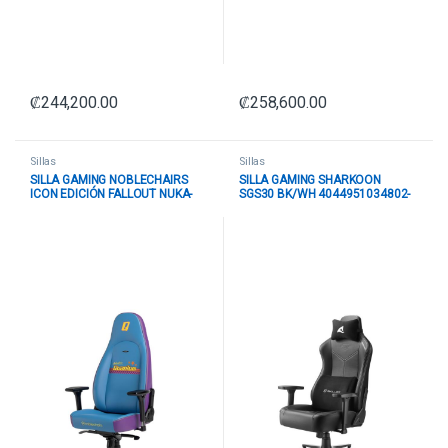
₡
244,200.00
₡
258,600.00
Sillas
Sillas
SILLA GAMING NOBLECHAIRS
SILLA GAMING SHARKOON
ICON EDICIÓN FALLOUT NUKA-
SGS30 BK/WH 4044951034802-
COLA QUANTUM CUERO
AF
SINTÉTICO NBL-ICN-PU-NCQ
CELESTE/MORADO