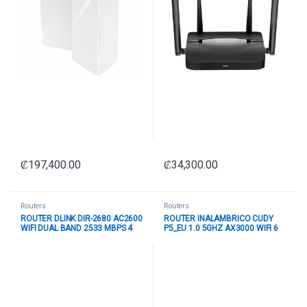
₡
197,400.00
₡
34,300.00
Routers
Routers
ROUTER DLINK DIR-2680 AC2600
ROUTER INALAMBRICO CUDY
WIFI DUAL BAND 2533 MBPS 4
P5_EU 1.0 5GHZ AX3000 WIFI 6
PUERTOS GIGABIT BLANCO
5G REL.16 CON ANTENAS
DESMONTABLES NEGRO