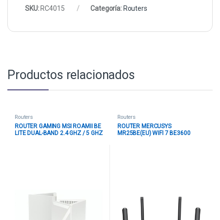
SKU:
RC4015
Categoría:
Routers
Productos relacionados
Routers
Routers
ROUTER GAMING MSI ROAMII BE
ROUTER MERCUSYS
LITE DUAL-BAND 2.4 GHZ / 5 GHZ
MR25BE(EU) WIFI 7 BE3600
BE5000 WIFI 7 MRBE50 (2-PK)
DUAL BAND PUERTOS WAN /
BLANCO
LAN NEGRO