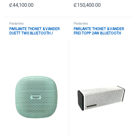
₡
44,100.00
₡
150,400.00
Parlantes
Parlantes
PARLANTE THONET & VANDER
PARLANTE THONET & VANDER
DUETT TWS BLUETOOTH /
FREI TOPP 24W BLUETOOTH
3.5MM HK096-03611 TURQUESA
HK096-03639 BLANCO