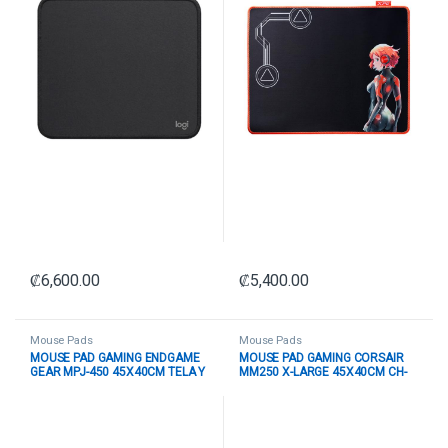
₡
6,600.00
₡
5,400.00
Mouse Pads
Mouse Pads
MOUSE PAD GAMING ENDGAME
MOUSE PAD GAMING CORSAIR
GEAR MPJ-450 45X40CM TELA Y
MM250 X-LARGE 45X40CM CH-
GOMA PGW-EG-MUP-009
9412660-WW NEGRO
NEGRO/VERDE