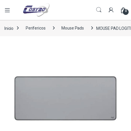
0
Inicio
Perifericos
Mouse Pads
MOUSE PAD LOGITE