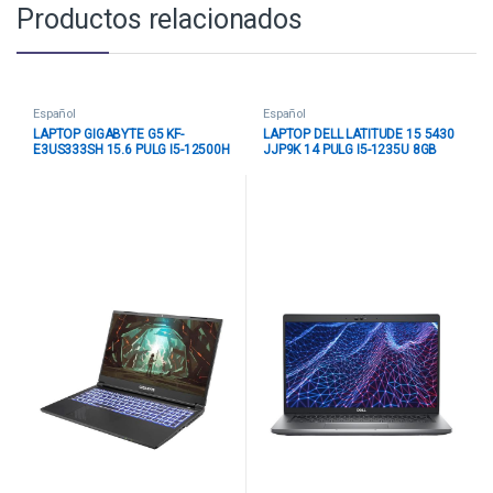
Productos relacionados
Español
Español
LAPTOP GIGABYTE G5 KF-
LAPTOP DELL LATITUDE 15 5430
E3US333SH 15.6 PULG I5-12500H
JJP9K 14 PULG I5-1235U 8GB
8GB 512GB T.V. RTX4060 8GB
256GB SSD WIN 10 (INCLUDES
WIN 11 HOME-SPANISH
WIN 11) -SPANISH