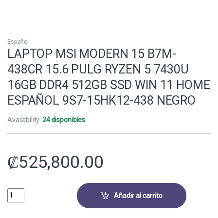
Español
LAPTOP MSI MODERN 15 B7M-
438CR 15.6 PULG RYZEN 5 7430U
16GB DDR4 512GB SSD WIN 11 HOME
ESPAÑOL 9S7-15HK12-438 NEGRO
Availability:
24 disponibles
₡
525,800.00
LAPTOP MSI MODERN 15 B7M-438CR 15.6 PULG RYZEN 5 7430U 16GB
Añadir al carrito