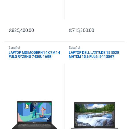
₡
825,400.00
₡
715,300.00
Español
Español
LAPTOP MSI MODERN 14 C7M 14
LAPTOP DELL LATITUDE 15 5520
PULG RYZEN 5 7430U 16GB
MHTDM 15.6 PULG I5-1135G7
DDR4 512GB M.2 PCLE SSD WIN
8GB 256GB SSD WIN 10 PRO-
11 HOME ESPAÑOL 9S7-14JK12-
SPANISH
290 NEGRO