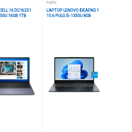
Inglés
DELL 16 DC16251
LAPTOP LENOVO IDEAPAD 1
150U 16GB 1TB
15.6 PULG I5-1335U 8GB
N 11 INGLÉS
256GB SSD TOUCH WIN
1-7537CLD-PUS
INGLÉS 11 83B40006US AZUL