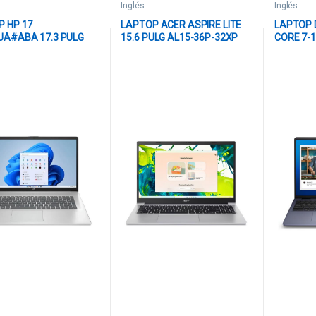
Inglés
Inglés
P HP 17
LAPTOP ACER ASPIRE LITE
LAPTOP 
UA#ABA 17.3 PULG
15.6 PULG AL15-36P-32XP
CORE 7-
5-7520U 8GB 512GB
CORE 3 N350 8GB 128GB WIN
TOUCH WI
 INGLÉS PLATEADO
11 INGLÉS NX.DE2AA.001
LDC1625
PLATEADO
AZUL