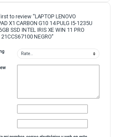
first to review “LAPTOP LENOVO
AD X1 CARBON G10 14 PULG I5-1235U
6GB SSD INTEL IRIS XE WIN 11 PRO
 21CCS67100 NEGRO”
ing
iew
a mi nombre, correo electrónico y web en este