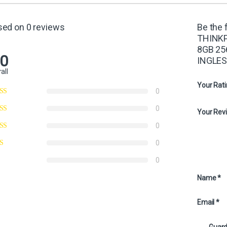
sed on 0 reviews
Be the 
THINKP
8GB 25
.0
INGLES
all
Your Rat
0
0
Your Rev
0
0
0
Name
*
Email
*
Guard