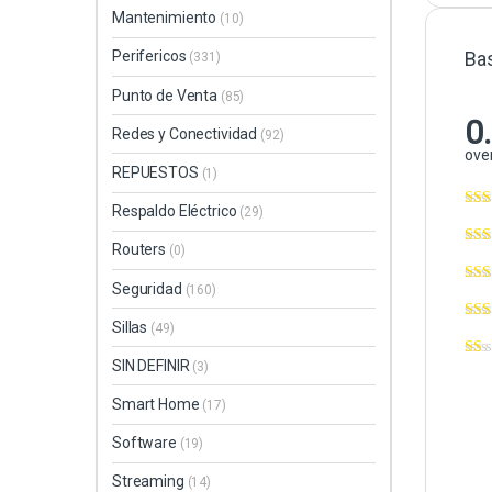
Mantenimiento
(10)
Ba
Perifericos
(331)
Punto de Venta
(85)
0
Redes y Conectividad
(92)
over
REPUESTOS
(1)
Respaldo Eléctrico
(29)
Routers
(0)
Seguridad
(160)
Sillas
(49)
SIN DEFINIR
(3)
Smart Home
(17)
Software
(19)
Streaming
(14)