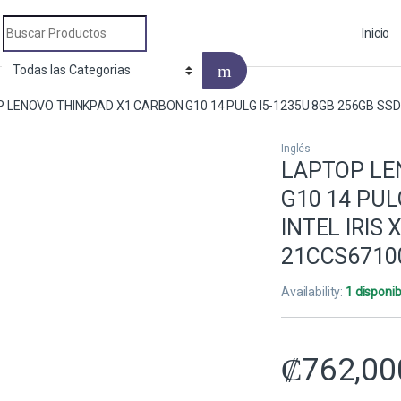
Search for:
Inicio
 LENOVO THINKPAD X1 CARBON G10 14 PULG I5-1235U 8GB 256GB SSD I
Inglés
LAPTOP LE
G10 14 PUL
INTEL IRIS 
21CCS6710
Availability:
1 disponib
₡
762,00