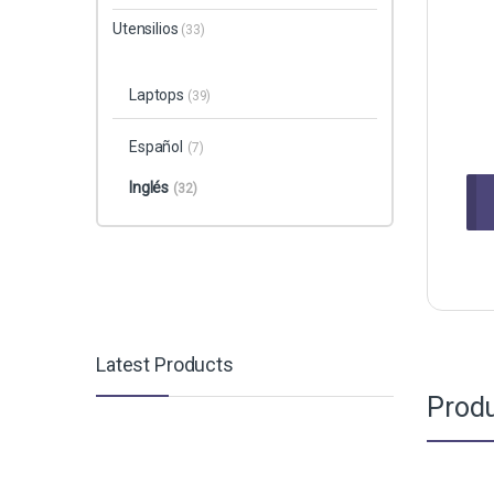
Utensilios
(33)
Laptops
(39)
Español
(7)
Inglés
(32)
Latest Products
Produ