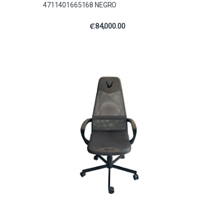
4711401665168 NEGRO
₡
84,000.00