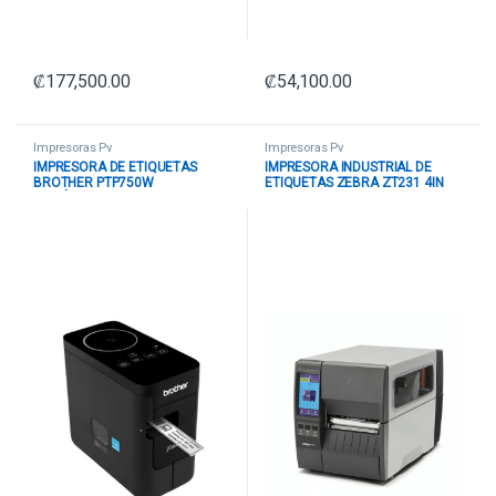
₡
177,500.00
₡
54,100.00
Impresoras Pv
Impresoras Pv
IMPRESORA DE ETIQUETAS
IMPRESORA INDUSTRIAL DE
BROTHER PTP750W
ETIQUETAS ZEBRA ZT231 4IN
INALÁMBRICA / USB NEGRO
203DPI ACCS THERM TRANS
TEAR US CORD USB ZT23142-
T01000FZ