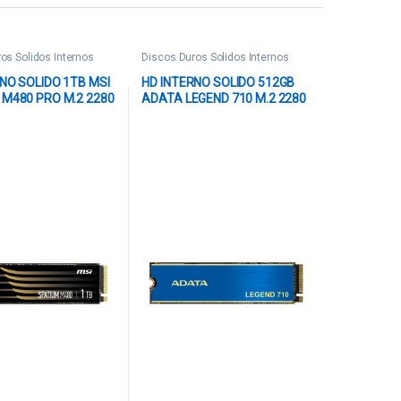
os Solidos Internos
Discos Duros Solidos Internos
NO SOLIDO 1TB MSI
HD INTERNO SOLIDO 512GB
 M480 PRO M.2 2280
ADATA LEGEND 710 M.2 2280
4 X4 7400MB/S /
PCIE GEN3 X4 2400MB/S /
S S78-440L1G0-P83
1800MB/S ALEG-710-512GCS
AZUL