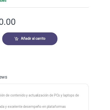
ibles
0.00
TB HIKSEMI FUTURE LITE M.2 2280 PCIE GEN4 X4 7000MB/S / 6000MB/
Añadir al carrito
iews
ón de contenido y actualización de PCs y laptops de
banda y excelente desempeño en plataformas