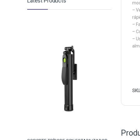
Latest Products
mod
– Ve
rápi
– F
– C
– U
alm
SKU
Produ