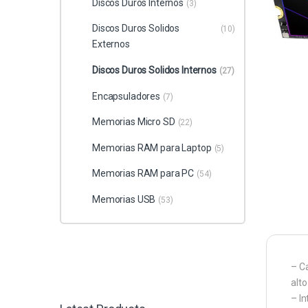
Discos Duros Internos
(3)
Discos Duros Solidos
(10)
Externos
Discos Duros Solidos Internos
(27)
Encapsuladores
(7)
Memorias Micro SD
(22)
Memorias RAM para Laptop
(5)
Memorias RAM para PC
(54)
Memorias USB
(53)
– C
alto
– I