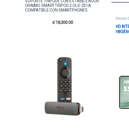
SOPORTE TRÍPODE CON ESTABILIZADOR
ORAIMO SMARTTRIPOD 2 OLS-201A
COMPATIBLE CON SMARTPHONES
Discos D
₡
18,300.00
HD INT
HIKSEM
SATA I
HS-SSD
NEGRO