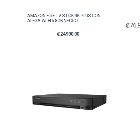
AMAZON FIRE TV STICK 4K PLUS CON
ALEXA WI-FI 6 8GB NEGRO
₡
76,
₡
24,900.00