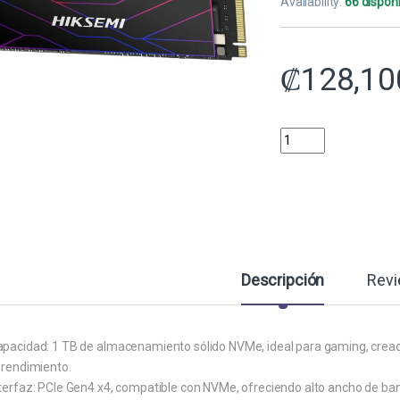
Availability:
66 dispon
₡
128,10
HD INTERNO SOLIDO 1
Descripción
Rev
apacidad: 1 TB de almacenamiento sólido NVMe, ideal para gaming, creaci
 rendimiento.
nterfaz: PCIe Gen4 x4, compatible con NVMe, ofreciendo alto ancho de 