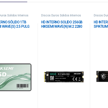
uros Solidos Internos
Discos Duros Solidos Internos
Discos Dur
ERNO SÓLIDO 1TB
HD INTERNO SOLIDO 256GB
HD INTER
I WAVE(S) 2.5 PULG
HIKSEMI WAVE(N) M.2 2280
SPATIUM
II 550MB/S / 470MB/S
SATA III 560MB/S / 480MB/S
PCIE GEN
-WAVE(S) 1024G
HS-SSD-WAVE(N) 256G
6000MB/
NEGRO
NEGRO