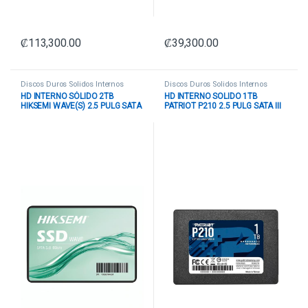
₡
113,300.00
₡
39,300.00
Discos Duros Solidos Internos
Discos Duros Solidos Internos
HD INTERNO SÓLIDO 2TB
HD INTERNO SOLIDO 1TB
HIKSEMI WAVE(S) 2.5 PULG SATA
PATRIOT P210 2.5 PULG SATA III
III 560MB/S / 510MB/S HS-SSD-
520MB/S / 430MB/S
WAVE(S) 2048G NEGRO
P210S1TB25 NEGRO