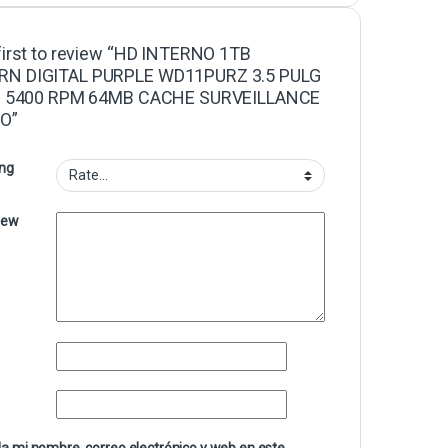
first to review “HD INTERNO 1TB
N DIGITAL PURPLE WD11PURZ 3.5 PULG
II 5400 RPM 64MB CACHE SURVEILLANCE
O”
ing
iew
a mi nombre, correo electrónico y web en este