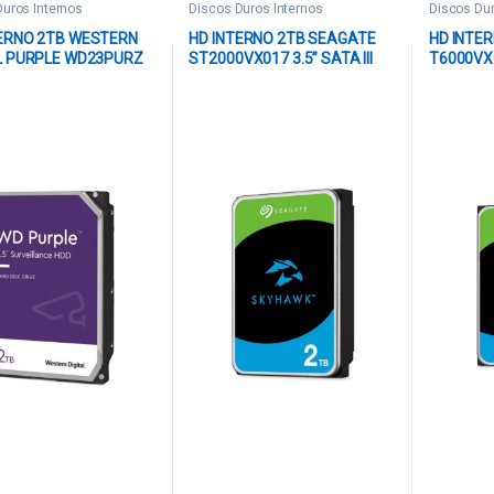
Duros Internos
Discos Duros Internos
Discos Dur
TERNO 2TB WESTERN
HD INTERNO 2TB SEAGATE
HD INTE
L PURPLE WD23PURZ
ST2000VX017 3.5” SATA III
T6000VX
LG SATA III 5400 RPM
5400 RPM / OPTIMIZADO
SATA III
 CACHE MORADO
PARA VIDEOVIGILANCIA
3038015
303801487