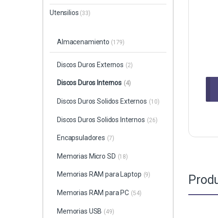
Utensilios
(33)
Almacenamiento
(179)
Discos Duros Externos
(2)
Discos Duros Internos
(4)
Discos Duros Solidos Externos
(10)
Discos Duros Solidos Internos
(26)
Encapsuladores
(7)
Memorias Micro SD
(18)
Memorias RAM para Laptop
(9)
Produ
Memorias RAM para PC
(54)
Memorias USB
(49)