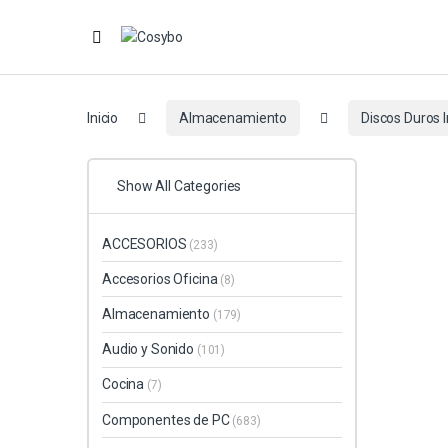
Inicio
Almacenamiento
Discos Duros 
Show All Categories
ACCESORIOS
(233)
Accesorios Oficina
(8)
Almacenamiento
(179)
Audio y Sonido
(101)
Cocina
(7)
Componentes de PC
(683)