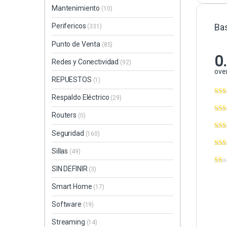
Mantenimiento
(10)
Ba
Perifericos
(331)
Punto de Venta
(85)
0
Redes y Conectividad
(92)
over
REPUESTOS
(1)
Respaldo Eléctrico
(29)
Routers
(0)
Seguridad
(160)
Sillas
(49)
SIN DEFINIR
(3)
Smart Home
(17)
Software
(19)
Streaming
(14)