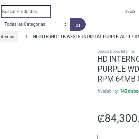
Search for:
Inicio
Internos
HD INTERNO 1TB WESTERN DIGITAL PURPLE WD11PURZ
Discos Duros Internos
HD INTERNO
PURPLE WD1
RPM 64MB 
Availability:
143 dispo
₡
84,300
HD INTERNO 1TB WES