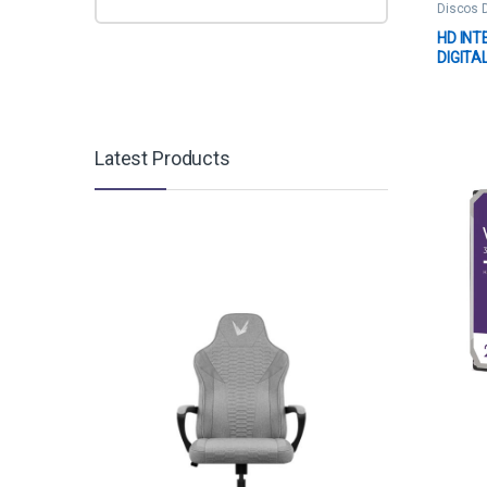
Discos 
HD IN
DIGITA
3.5 PU
256MB
Latest Products