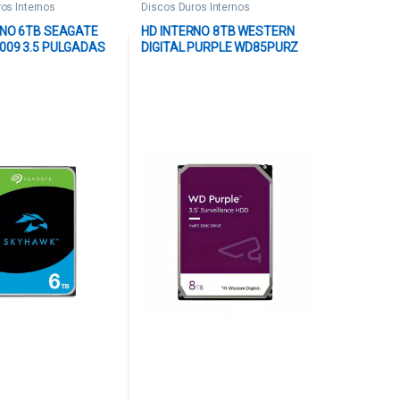
os Internos
Discos Duros Internos
RNO 6TB SEAGATE
HD INTERNO 8TB WESTERN
009 3.5 PULGADAS
DIGITAL PURPLE WD85PURZ
 6 GBPS 5400 RPM
SATA III 5640 RPM CACHÉ 256
05
MB / OPTIMIZADO PARA
VIDEOVIGILANCIA