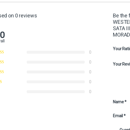
sed on 0 reviews
Be the 
WESTER
SATA I
.0
MORAD
all
Your Rat
0
0
Your Rev
0
0
0
Name
*
Email
*
Guard