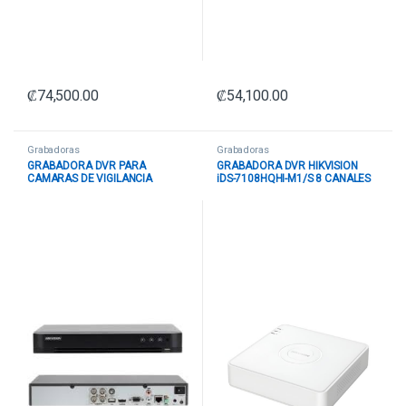
₡
74,500.00
₡
54,100.00
Grabadoras
Grabadoras
GRABADORA DVR PARA
GRABADORA DVR HIKVISION
CAMARAS DE VIGILANCIA
iDS-7108HQHI-M1/S 8 CANALES
HIKVISION 4-CH ANALOG.4-CH IP.
HASTA 3K / 5MP LITE / 1080P 1
8MP/5MP/4MP/1080P/720P. 1
SATA HASTA 10 TB 300228932
SATA INTERFACE. ACUSENSE
BLANCO
HUMAN/VEHICULO. H.265 PRO+.
4 AUDIO?4/1 ALARM I/O
+SONIDO IDS-7204HUHI-M1/S 3