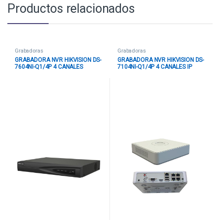
Productos relacionados
Grabadoras
Grabadoras
GRABADORA NVR HIKVISION DS-
GRABADORA NVR HIKVISION DS-
7604NI-Q1/4P 4 CANALES
7104NI-Q1/4P 4 CANALES IP
HASTA 8 MP 1 SATA HASTA 8 TB
HASTA 6 MP / FULL HD 1 SATA
(SIN DISCO) POE + H.265+
HASTA 6 TB H.265+ POE
NEGRO
BLANCO