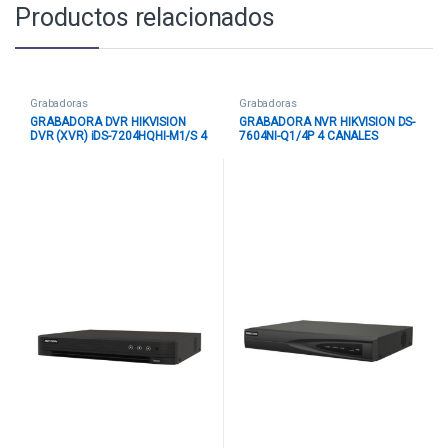
Productos relacionados
Grabadoras
Grabadoras
GRABADORA DVR HIKVISION
GRABADORA NVR HIKVISION DS-
DVR (XVR) iDS-7204HQHI-M1/S 4
7604NI-Q1/4P 4 CANALES
CANALES HASTA 1080P / 4MP
HASTA 8 MP 1 SATA HASTA 8 TB
LITE 1 SATA HASTA 10 TB (SIN
(SIN DISCO) POE + H.265+
DISCO) NEGRO
NEGRO