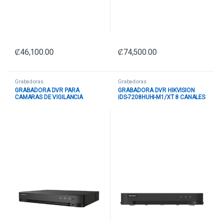
₡
46,100.00
₡
74,500.00
Grabadoras
Grabadoras
GRABADORA DVR PARA
GRABADORA DVR HIKVISION
CAMARAS DE VIGILANCIA
iDS-7208HUHI-M1/XT 8 CANALES
HIKVISION 8-CH ANALOG.8-CH IP.
HASTA 8 MP / 4K HASTA 12 TB (1
8MP/5MP/4MP/1080P/720P. 1
SATA) ACUSENSE H.265 PRO+
SATA INTERFACE. ACUSENSE
NEGRO
HUMAN/VEHICULO. H.265
PRO+.4 AUDIO?8/4 ALARM
I/OIDS-7208HUHI-M1/S
300227543