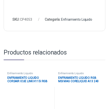
SKU:
CP4053
Categoría:
Enfriamiento Liquido
Productos relacionados
Enfriamiento Liquido
Enfriamiento Liquido
ENFRIAMIENTO LIQUIDO
ENFRIAMIENTO LÍQUIDO RGB
CORSAIR ICUE LINK H115I RGB
MSI MAG CORELIQUID A13 240
AIO 280MM CW-9061002-WW
AIO 240MM 306-7ZWCA11-L80
NEGRO
NEGRO