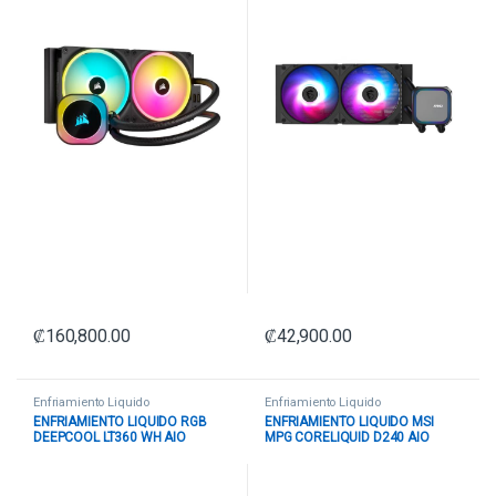
₡
160,800.00
₡
42,900.00
Enfriamiento Liquido
Enfriamiento Liquido
ENFRIAMIENTO LIQUIDO RGB
ENFRIAMIENTO LIQUIDO MSI
DEEPCOOL LT360 WH AIO
MPG CORELIQUID D240 AIO
360MM R-LT360-WHAMNC-G-1
240MM 936-6A16AA-007 NEGRO
BLANCO
NEGRO