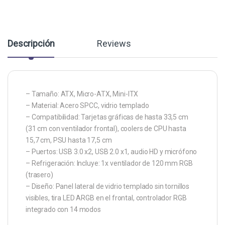
Descripción
Reviews
– Tamaño: ATX, Micro-ATX, Mini-ITX
– Material: Acero SPCC, vidrio templado
– Compatibilidad: Tarjetas gráficas de hasta 33,5 cm
(31 cm con ventilador frontal), coolers de CPU hasta
15,7 cm, PSU hasta 17,5 cm
– Puertos: USB 3.0 x2, USB 2.0 x1, audio HD y micrófono
– Refrigeración: Incluye: 1x ventilador de 120 mm RGB
(trasero)
– Diseño: Panel lateral de vidrio templado sin tornillos
visibles, tira LED ARGB en el frontal, controlador RGB
integrado con 14 modos