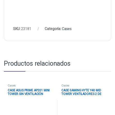
SKU:
23181
Categoría:
Cases
Productos relacionados
Cases
Cases
CASE ASUS PRIME AP201 MINI
CASE GAMING HYTE Y40 MID
TOWER SIN VENTILACIÓN
TOWER VENTILADORES 2 DE
INCLUIDA CON MALLA LATERAL
120MM CON VIDRIO LATERAL Y
Y FRONTAL 90DC00G3-B38000
FRONTAL CS-HYTE-Y40-WW
BLANCO
BLANCO