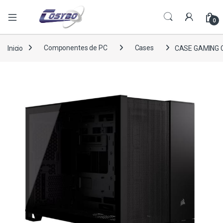
0
Inicio
Componentes de PC
Cases
CASE GAMING C