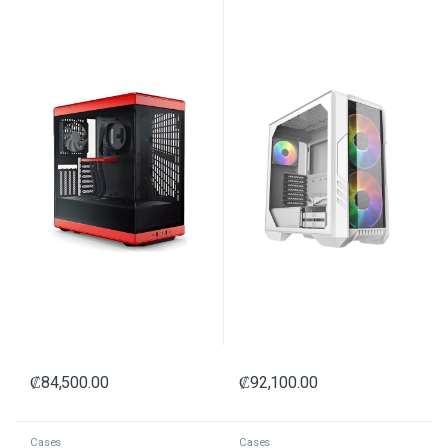
/ NEGRO
Y MALLA FRONTAL H500-WGNN-
S00 BLANCO
₡
84,500.00
₡
92,100.00
Cases
Cases