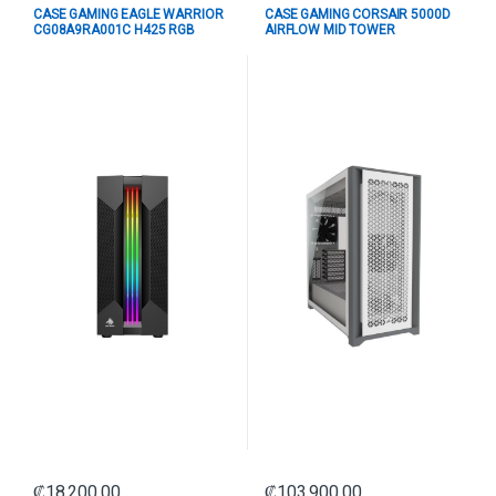
CASE GAMING EAGLE WARRIOR
CASE GAMING CORSAIR 5000D
CG08A9RA001C H425 RGB
AIRFLOW MID TOWER
FRONT LIGHT
VENTILADORES 2 DE 120MM
CON VIDRIO LATERAL Y MALLA
FRONTAL CC-9011211-WW
BLANCO
₡
18,200.00
₡
103,900.00