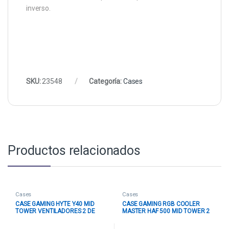
inverso.
SKU:
23548
Categoría:
Cases
Productos relacionados
Cases
Cases
CASE GAMING HYTE Y40 MID
CASE GAMING RGB COOLER
TOWER VENTILADORES 2 DE
MASTER HAF 500 MID TOWER 2
120MM CON VIDRIO LATERAL Y
VENTILADORES DE 200MM Y 2
FRONTAL CS-HYTE-Y40-BR ROJO
DE 120MM CON VIDRIO LATERAL