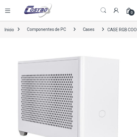
0
Inicio
Componentes de PC
Cases
CASE RGB COO