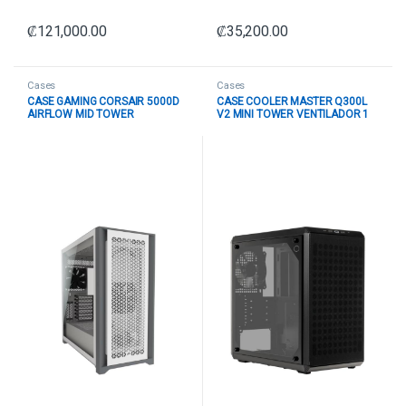
₡
121,000.00
₡
35,200.00
Cases
Cases
CASE GAMING CORSAIR 5000D
CASE COOLER MASTER Q300L
AIRFLOW MID TOWER
V2 MINI TOWER VENTILADOR 1
VENTILADORES 2 DE 120MM
DE 120MM CON VIDRIO LATERAL
CON VIDRIO LATERAL Y MALLA
Q300LV2-KGNN-S01 NEGRO
FRONTAL CC-9011211-WW
BLANCO