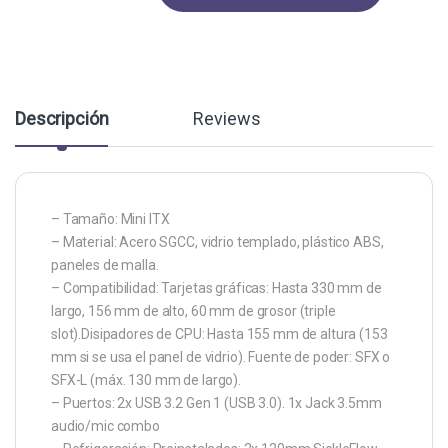
Descripción
Reviews
– Tamaño: Mini ITX
– Material: Acero SGCC, vidrio templado, plástico ABS,
paneles de malla.
– Compatibilidad: Tarjetas gráficas: Hasta 330 mm de
largo, 156 mm de alto, 60 mm de grosor (triple
slot).Disipadores de CPU: Hasta 155 mm de altura (153
mm si se usa el panel de vidrio). Fuente de poder: SFX o
SFX-L (máx. 130 mm de largo).
– Puertos: 2x USB 3.2 Gen 1 (USB 3.0). 1x Jack 3.5mm
audio/mic combo