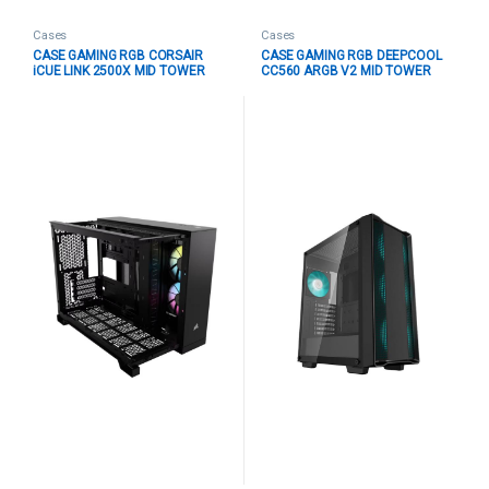
Cases
Cases
CASE GAMING RGB CORSAIR
CASE GAMING RGB DEEPCOOL
iCUE LINK 2500X MID TOWER
CC560 ARGB V2 MID TOWER
VENTILADORES 2 DE 120MM
VENTILADORES 4 DE 120MM
CON VIDRIO LATERAL Y
CON VIDRIO LATERAL Y MALLA
FRONTAL CC-9011267-WW
FRONTAL R-CC560-BKTAA4-G-2
NEGRO
NEGRO