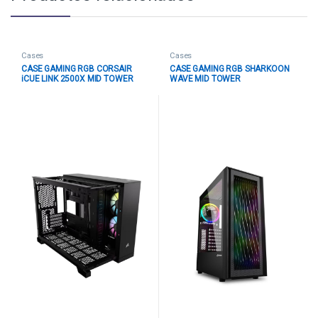
Cases
Cases
CASE GAMING RGB CORSAIR
CASE GAMING RGB SHARKOON
iCUE LINK 2500X MID TOWER
WAVE MID TOWER
VENTILADORES 2 DE 120MM
VENTILADORES 4 DE 120MM
CON VIDRIO LATERAL Y
CON VIDRIO LATERAL Y MALLA
FRONTAL CC-9011267-WW
FRONTAL 4044951037544
NEGRO
NEGRO