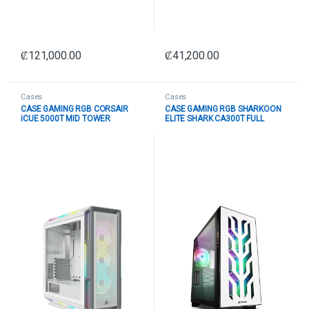
₡
121,000.00
₡
41,200.00
Cases
Cases
CASE GAMING RGB CORSAIR
CASE GAMING RGB SHARKOON
iCUE 5000T MID TOWER
ELITE SHARK CA300T FULL
VENTILADORES 3 DE 120MM
TOWER VENTILADORES 4 DE
CON VIDRIO LATERAL CC-
120MM CON VIDRIO FRONTAL Y
9011231-WW BLANCO
MALLA SUPERIOR
4044951030415 BLANCO