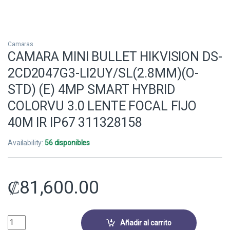
Camaras
CAMARA MINI BULLET HIKVISION DS-
2CD2047G3-LI2UY/SL(2.8MM)(O-
STD) (E) 4MP SMART HYBRID
COLORVU 3.0 LENTE FOCAL FIJO
40M IR IP67 311328158
Availability:
56 disponibles
₡
81,600.00
CAMARA MINI BULLET HIKVISION DS-2CD2047G3-LI2UY/SL(2.8MM)(O-S
Añadir al carrito