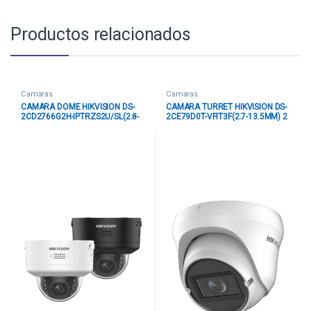
Productos relacionados
Camaras
Camaras
CAMARA DOME HIKVISION DS-
CAMARA TURRET HIKVISION DS-
2CD2766G2H-IPTRZS2U/SL(2.8-
2CE79D0T-VFIT3F(2.7-13.5MM) 2
12mm)O-STD (E) 6MP ACUSENSE
MP ALCANCE IR HASTA 40 M
PTRZ LENTE VARIFOCAL 40M IR
300615361 BLANCO
IP66 311327023