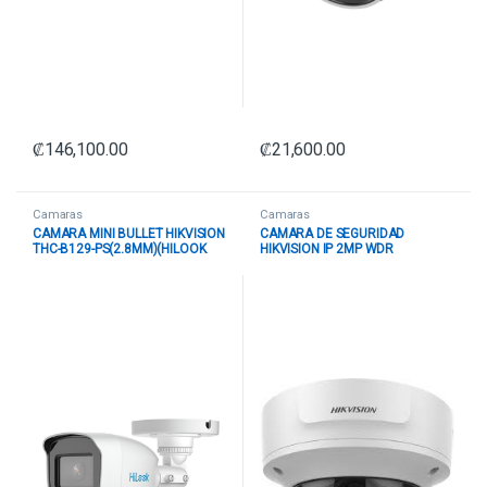
₡
146,100.00
₡
21,600.00
Camaras
Camaras
CAMARA MINI BULLET HIKVISION
CAMARA DE SEGURIDAD
THC-B129-PS(2.8MM)(HILOOK
HIKVISION IP 2MP WDR
STD) 2 MP COLORVU ALCANCE
VARIFOCAAL DOME IP67/IK10
DE LUZ BLANCA HASTA 20 M
METAL MOTORIZADA DS-
IP66 327800174 BLANCO
2CD2721G0-IZS 311314104