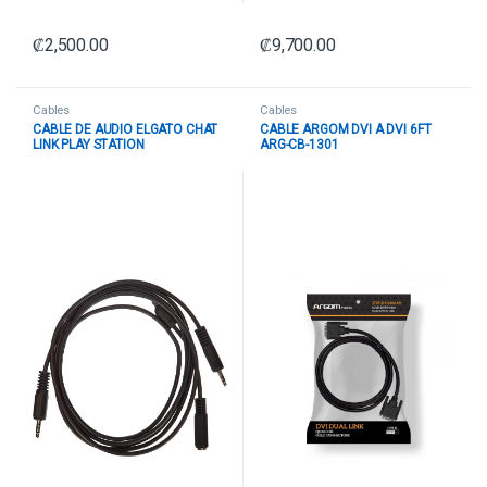
₡
2,500.00
₡
9,700.00
Cables
Cables
CABLE DE AUDIO ELGATO CHAT
CABLE ARGOM DVI A DVI 6FT
LINK PLAY STATION
ARG-CB-1301
2GC309904002 CORSAIR