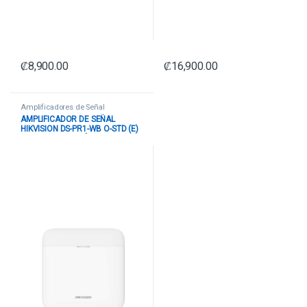
₡
8,900.00
₡
16,900.00
Amplificadores de Señal
AMPLIFICADOR DE SEÑAL
HIKVISION DS-PR1-WB O-STD (E)
REPETIDOR INALÁMBRICO RF
302401749 BLANCO