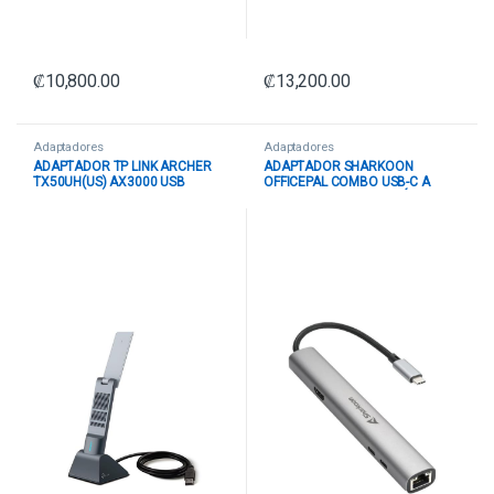
₡
10,800.00
₡
13,200.00
Adaptadores
Adaptadores
ADAPTADOR TP LINK ARCHER
ADAPTADOR SHARKOON
TX50UH(US) AX3000 USB
OFFICEPAL COMBO USB-C A
INALAMBRICO
USB-A Y USB-C CONEXIÓN HDMI
Y RJ45 4044951040704
PLATEADO