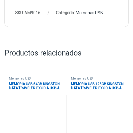
SKU:
AM9016
Categoría:
Memorias USB
Productos relacionados
Memorias USB
Memorias USB
MEMORIA USB 64GB KINGSTON
MEMORIA USB 128GB KINGSTON
DATA TRAVELER EXODIA USB-A
DATA TRAVELER EXODIA USB-A
3.2 GEN 1 KC-U2G64-7GR ROJO
3.2 GEN 1 DTX/128GB NEGRO /
AMARILLO