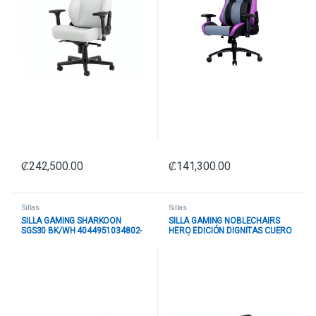
₡
242,500.00
₡
141,300.00
Sillas
Sillas
SILLA GAMING SHARKOON
SILLA GAMING NOBLECHAIRS
SGS30 BK/WH 4044951034802-
HERO EDICIÓN DIGNITAS CUERO
AF
SINTÉTICO NBL-HRO-PU-DTE
NEGRO/DORADO