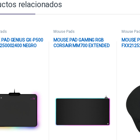
ctos relacionados
Pads
Mouse Pads
Mouse Pa
PAD GENIUS GX-P500
MOUSE PAD GAMING RGB
MOUSE P
1250002400 NEGRO
CORSAIR MM700 EXTENDED
FXX2125
93X40CM TELA Y GOMA CH-
PULG X 1
9417080-WW NEGRO
NEGRO