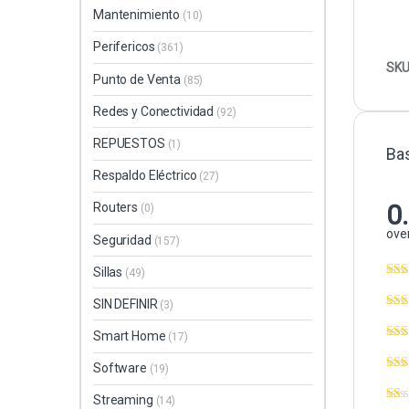
Mantenimiento
(10)
Perifericos
(361)
SKU
Punto de Venta
(85)
Redes y Conectividad
(92)
REPUESTOS
(1)
Ba
Respaldo Eléctrico
(27)
0
Routers
(0)
over
Seguridad
(157)
Sillas
(49)
SIN DEFINIR
(3)
Smart Home
(17)
Software
(19)
Streaming
(14)