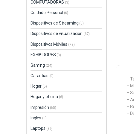
COMPUTADORAS
(3)
Cuidado Personal
(6)
Dispositivos de Streaming
(5)
Dispositivos de visualizacion
(67)
Dispositivos Móviles
(73)
EXHIBIDORES
(3)
Gaming
(24)
Garantias
(0)
– T
– Ma
Hogar
(5)
– Su
Hogar y oficina
(6)
– A
– Re
Impresión
(65)
– D
Inglés
(0)
Laptops
(39)