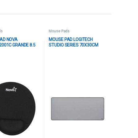
ds
Mouse Pads
AD NOVA
MOUSE PAD LOGITECH
2001C GRANDE 8.5
STUDIO SERIES 70X30CM
0 PULG GEL Y TELA
POLIESTER 956-000047 GRIS