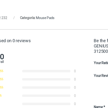
:
232
Categoría:
Mouse Pads
sed on 0 reviews
Be the
GENIU
312500
.0
all
Your Rat
0
Your Rev
0
0
0
0
Name
*