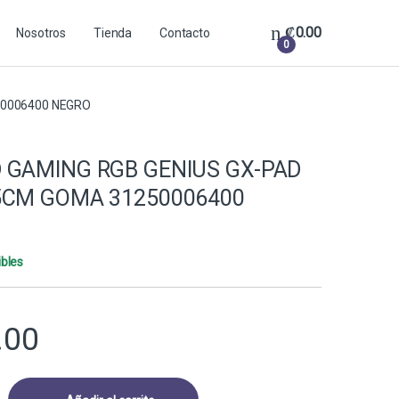
₡
0.00
Nosotros
Tienda
Contacto
0
50006400 NEGRO
 GAMING RGB GENIUS GX-PAD
5CM GOMA 31250006400
ibles
.00
RGB GENIUS GX-PAD 600H 35X25CM GOMA 31250006400 NEGRO quanti