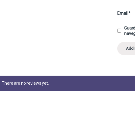
Email
*
Guard
naveg
There are no reviews yet.