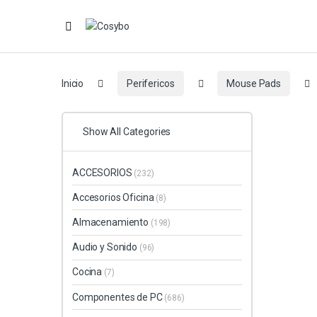
Inicio
Perifericos
Mouse Pads
Show All Categories
ACCESORIOS
(232)
Accesorios Oficina
(8)
Almacenamiento
(198)
Audio y Sonido
(96)
Cocina
(7)
Componentes de PC
(686)