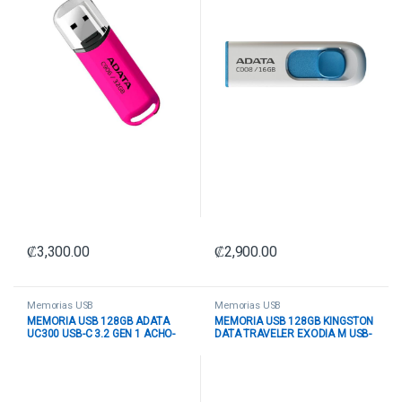
₡
3,300.00
₡
2,900.00
Memorias USB
Memorias USB
MEMORIA USB 128GB ADATA
MEMORIA USB 128GB KINGSTON
UC300 USB-C 3.2 GEN 1 ACHO-
DATA TRAVELER EXODIA M USB-
UC300-128G-RBK/GN NEGRO /
A 3.2 GEN 1 KC-U2L128-7LG
VERDE
VERDE