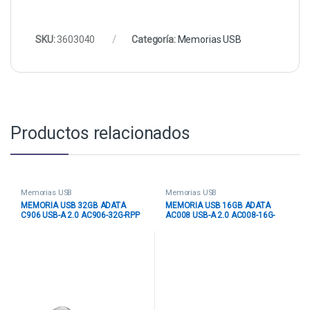
SKU:
3603040
Categoría:
Memorias USB
Productos relacionados
Memorias USB
Memorias USB
MEMORIA USB 32GB ADATA
MEMORIA USB 16GB ADATA
C906 USB-A 2.0 AC906-32G-RPP
AC008 USB-A 2.0 AC008-16G-
ROSADO
RWE BLANCO / AZUL