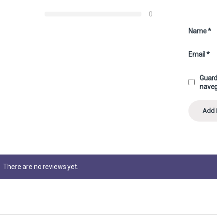
0
Name
*
Email
*
Guard
naveg
There are no reviews yet.