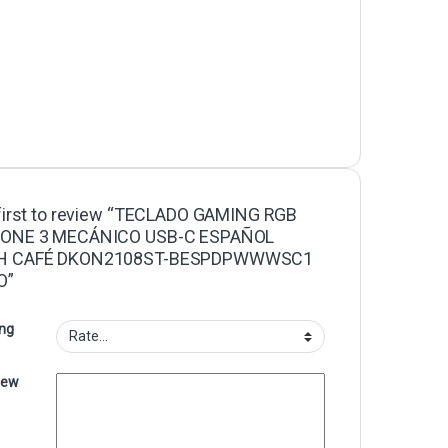
 first to review “TECLADO GAMING RGB
ONE 3 MECÁNICO USB-C ESPAÑOL
H CAFÉ DKON2108ST-BESPDPWWWSC1
O”
ing
iew