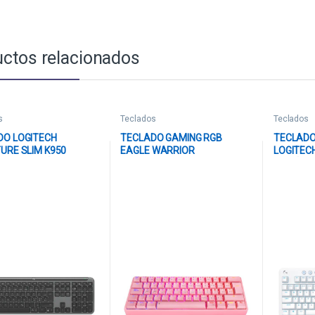
ctos relacionados
s
Teclados
Teclados
DO LOGITECH
TECLADO GAMING RGB
TECLADO
URE SLIM K950
EAGLE WARRIOR
LOGITEC
ANA INALÁMBRICO
KGY182U0001C 60%
INALÁMB
OOTH ESPAÑOL 920-
MECÁNICO ALÁMBRICO USB
INGLÉS 
2 NEGRO
ESPAÑOL ROSADO