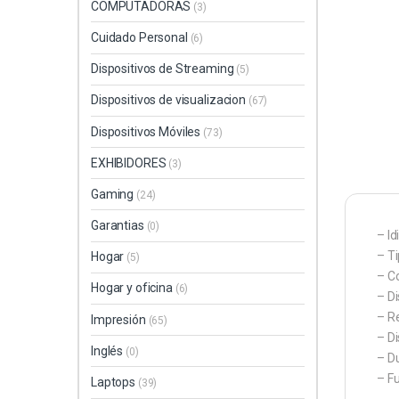
COMPUTADORAS
(3)
Cuidado Personal
(6)
Dispositivos de Streaming
(5)
Dispositivos de visualizacion
(67)
Dispositivos Móviles
(73)
EXHIBIDORES
(3)
Gaming
(24)
Garantias
(0)
– I
– T
Hogar
(5)
– C
Hogar y oficina
(6)
– D
– R
Impresión
(65)
– Di
Inglés
(0)
– Du
– Fu
Laptops
(39)