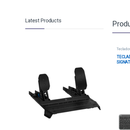
Latest Products
Produ
Teclado
TECLA
SIGNAT
MEMBR
BLUET
01243