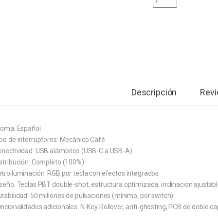
Descripción
Rev
dioma: Español
ipo de interruptores: Mecánico Café
onectividad: USB alámbrico (USB-C a USB-A)
istribución: Completo (100%)
etroiluminación: RGB por tecla con efectos integrados
seño: Teclas PBT double-shot, estructura optimizada, inclinación ajustabl
rabilidad: 50 millones de pulsaciones (mínimo, por switch)
ncionalidades adicionales: N-Key Rollover, anti-ghosting, PCB de doble ca