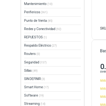
Mantenimiento
(10)
Perifericos
(361)
Punto de Venta
(85)
SKU
Redes y Conectividad
(92)
REPUESTOS
(1)
Respaldo Eléctrico
(27)
Ba
Routers
(0)
Seguridad
(157)
0
Sillas
(49)
over
SIN DEFINIR
(3)
Smart Home
(17)
Software
(19)
Streaming
(14)