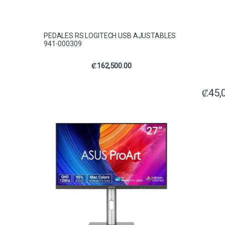
PEDALES RS LOGITECH USB AJUSTABLES
941-000309
₡
162,500.00
₡
45,