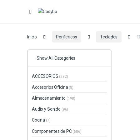
Inicio
Perifericos
Teclados
T
Show All Categories
ACCESORIOS
(232)
Accesorios Oficina
(8)
Almacenamiento
(198)
Audio y Sonido
(96)
Cocina
(7)
Componentes de PC
(686)