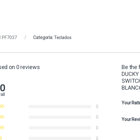
:
PF7037
Categoría:
Teclados
sed on 0 reviews
Be the
DUCKY 
SWITC
.0
BLANC
all
Your Rat
0
0
Your Rev
0
0