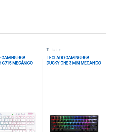
Teclados
 GAMING RGB
TECLADO GAMING RGB
H G715 MECÁNICO
DUCKY ONE 3 MINI MECANICO
RICO BLUETOOTH
USB-C ESPAÑOL SWITCH
920-010453 BLANCO
NEGRO DKON2161ST-
AESPDCLAWSC1 NEGRO