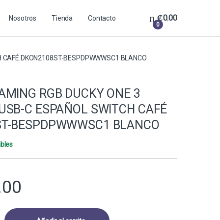
₡
0.00
Nosotros
Tienda
Contacto
0
CH CAFÉ DKON2108ST-BESPDPWWWSC1 BLANCO
AMING RGB DUCKY ONE 3
USB-C ESPAÑOL SWITCH CAFÉ
ST-BESPDPWWWSC1 BLANCO
ibles
.00
B DUCKY ONE 3 MECÁNICO USB-C ESPAÑOL SWITCH CAFÉ DKON2108S