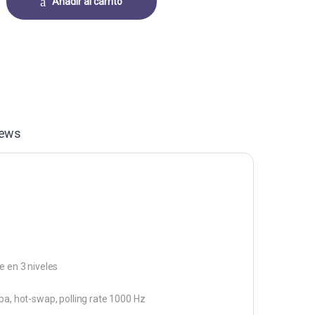
Añadir al carrito
iews
e en 3 niveles
pa, hot-swap, polling rate 1000 Hz