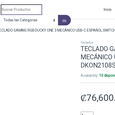
Search for:
Inicio
ECLADO GAMING RGB DUCKY ONE 3 MECÁNICO USB-C ESPAÑOL SWIT
Teclados
TECLADO G
MECÁNICO 
DKON2108
Availability:
10 dispon
₡
76,600
TECLADO GAMING RG