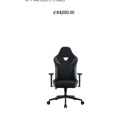
4711401665175 GRIS
₡
84,000.00