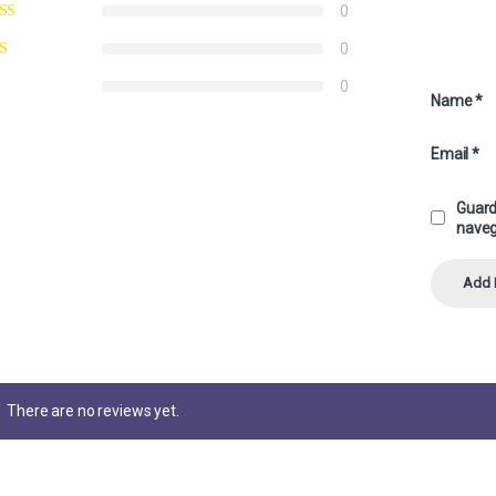
0
0
0
Name
*
Email
*
Guard
naveg
There are no reviews yet.