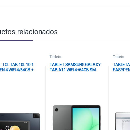
ctos relacionados
Tablets
Tablets
 TCL TAB 10L 10.1
TABLET SAMSUNG GALAXY
TABLETA
EN 4 WIFI 4/64GB +
TAB A11 WIFI 4+64GB SM-
EASYPEN
DE SILICONA TCL-
X133NZAAL15 GRIS
 GRIS