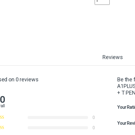
Reviews
sed on 0 reviews
Be the 
A1PLUS
+ T PE
.0
all
Your Rat
0
Your Rev
0