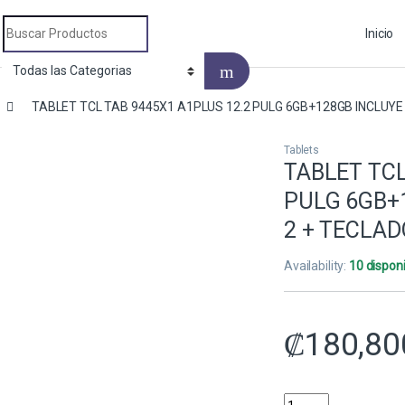
Search for:
Inicio
TABLET TCL TAB 9445X1 A1PLUS 12.2 PULG 6GB+128GB INCLUYE
Tablets
TABLET TCL
PULG 6GB+
2 + TECLAD
Availability:
10 dispon
₡
180,80
TABLET TCL TAB 944