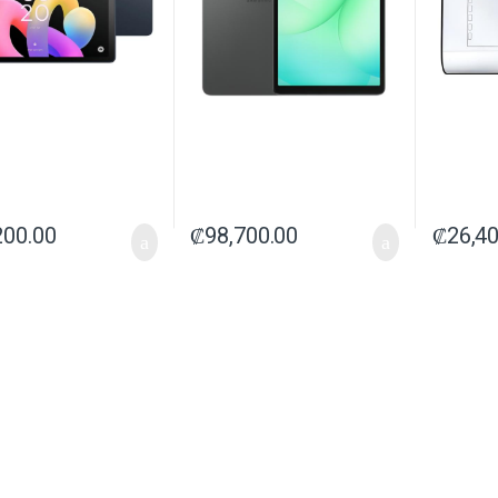
200.00
₡
98,700.00
₡
26,4