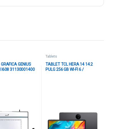
Tablets
 GRAFICA GENIUS
TABLET TCL HERA 14 14.2
 I608 31130001400
PULG 256 GB WI-FI 6 /
BLUETOOTH 5.2 / SMART
CONNECT ANDROID 15 TCL UI
9491G GRIS