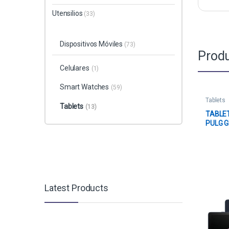
Utensilios
(33)
Dispositivos Móviles
(73)
Produ
Celulares
(1)
Smart Watches
(59)
Tablets
Tablets
(13)
TABLET
PULG G
FUNDA 
8483A1
Latest Products