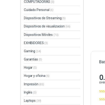
COMPUTADORAS
(3)
Cuidado Personal
(6)
Dispositivos de Streaming
(5)
Dispositivos de visualizacion
(66)
Dispositivos Móviles
(73)
EXHIBIDORES
(3)
Gaming
(24)
Garantias
(0)
Ba
Hogar
(5)
0
Hogar y oficina
(6)
over
Impresión
(65)
Inglés
(0)
Laptops
(39)