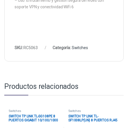
– Uso: Enrutamiento y gestión segura de redes con
soporte VPN y conectividad WiFi 6
SKU:
RC5063
Categoría:
Switches
Productos relacionados
Switches
Switches
SWITCH TP LINK TL-SG108PE 8
SWITCH TP LINK TL-
PUERTOS GIGABIT 10/100/1000
SF1008LP(UN) 8 PUERTOS RJ45
MBPS EASY SMART PoE+
/ 4 PUERTOS POE 10/100 MBPS