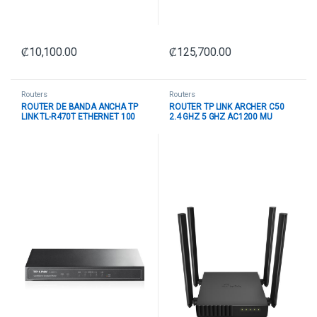
₡
10,100.00
₡
125,700.00
Routers
Routers
ROUTER DE BANDA ANCHA TP
ROUTER TP LINK ARCHER C50
LINK TL-R470T ETHERNET 100
2.4 GHZ 5 GHZ AC1200 MU
MBPS WAN / LAN WAN/LAN TL-
MIMO PUERTO WAN NEGRO
R470T+(UN) NEGRO