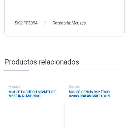
SKU:
PF5054
Categoría:
Mouses
Productos relacionados
Mouses
Mouses
MOUSE LOGITECH SIGNATURE
MOUSE GENIUS RS2 ERGO
M650 INALÁMBRICO
8200S INALÁMBRICO CON
BLUETOOTH / RECEPTOR 4000
RECEPTOR 1200 DPI
DPI 910-006250 NEGRO
31030029402 MORADO