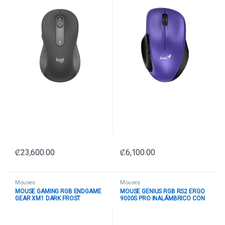
₡
23,600.00
₡
6,100.00
Mouses
Mouses
MOUSE GAMING RGB ENDGAME
MOUSE GENIUS RGB RS2 ERGO
GEAR XM1 DARK FROST
9000S PRO INALÁMBRICO CON
ALAMBRICO 19000 DPI PGW-EG-
RECEPTOR 2400 DPI
MOU-013 NEGRO
31030039400 BLANCO