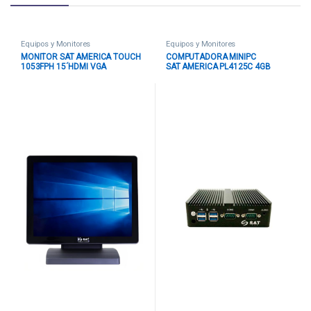
Equipos y Monitores
Equipos y Monitores
MONITOR SAT AMERICA TOUCH
COMPUTADORA MINIPC
1053FPH 15´HDMI VGA
SAT AMERICA PL4125C 4GB
4070047000099
128GB SSD WIFI 4050005001159