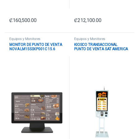
₡
160,500.00
₡
212,100.00
Equipos y Monitores
Equipos y Monitores
MONITOR DE PUNTO DE VENTA
KIOSCO TRANSACCIONAL
NOVA LM15S3XP001C 15.6
PUNTO DE VENTA SAT AMERICA
PULG 1920X1080 PANEL SHARP
KT32AC CORE I5 11VA GEN
TACTIL CAPACITIVO 10 PUNTOS
8G/128GB P32 SATKT32ACC5-
VGA+HDMI+USB BASE
11G8S BLANCO
PLEGABLE NEGRO