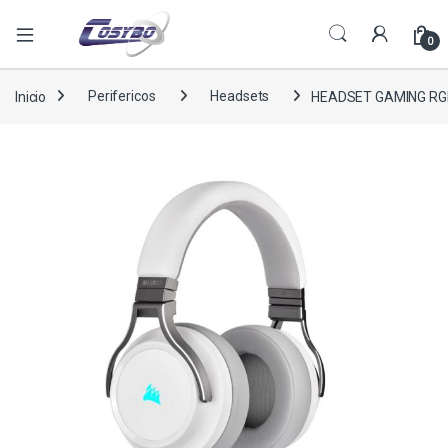
0
Inicio
Perifericos
Headsets
HEADSET GAMING RG