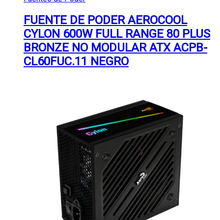
FUENTE DE PODER AEROCOOL
CYLON 600W FULL RANGE 80 PLUS
BRONZE NO MODULAR ATX ACPB-
CL60FUC.11 NEGRO