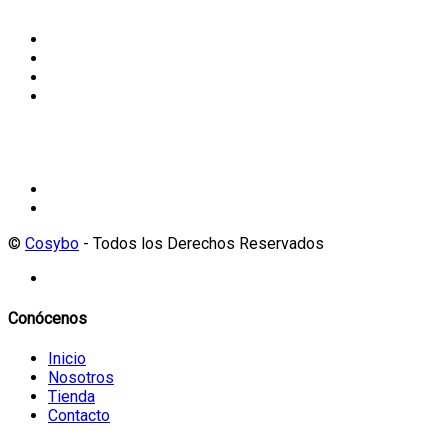
Terminos y condiciones
Política de Cookies
Politica de privacidad
Políticas de garantía y devoluciones
Contáctanos
+506 8399-2592
tienda@cosybo.com
©
Cosybo
- Todos los Derechos Reservados
Conócenos
Inicio
Nosotros
Tienda
Contacto