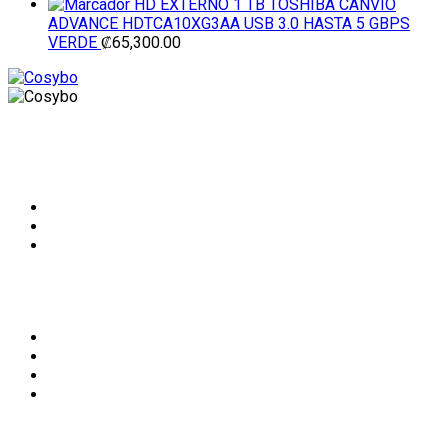
HD EXTERNO 1 TB TOSHIBA CANVIO
ADVANCE HDTCA10XG3AA USB 3.0 HASTA 5 GBPS
VERDE
₡
65,300.00
Limón, Limón. Frente al BAC de Plaza Puerto Limón. 50m
Oeste del Antiguo Black Star Line
Información de Contacto
Conócenos
Inicio
Nosotros
Tienda
Contacto
Enlaces de interes