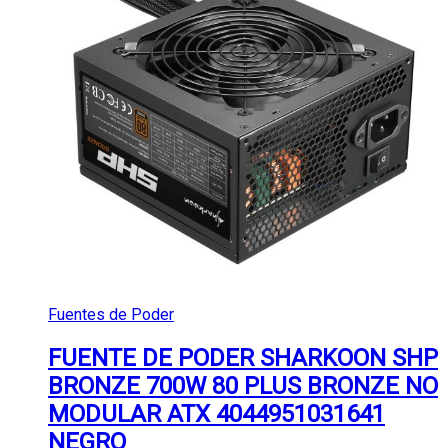
Fuentes de Poder
FUENTE DE PODER SHARKOON SHP
BRONZE 700W 80 PLUS BRONZE NO
MODULAR ATX 4044951031641
NEGRO