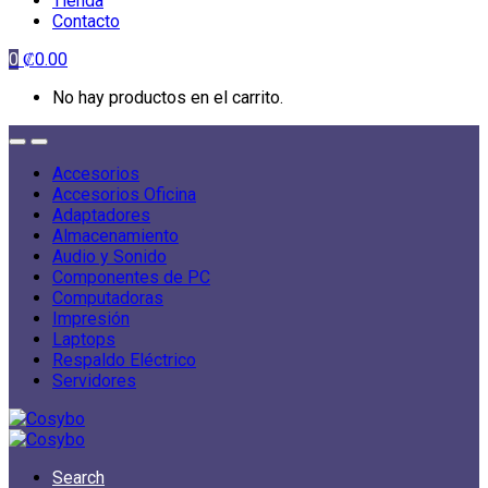
Tienda
Contacto
0
₡
0.00
No hay productos en el carrito.
Accesorios
Accesorios Oficina
Adaptadores
Almacenamiento
Audio y Sonido
Componentes de PC
Computadoras
Impresión
Laptops
Respaldo Eléctrico
Servidores
Search